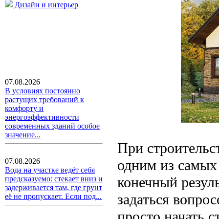
Дизайн и интерьер
07.08.2026
В условиях постоянно
растущих требований к
комфорту и
энергоэффективности
современных зданий особое
значение...
При строительст
одним из самых
07.08.2026
Вода на участке ведёт себя
конечный резуль
предсказуемо: стекает вниз и
задерживается там, где грунт
задаться вопрос
её не пропускает. Если под...
просто начать с