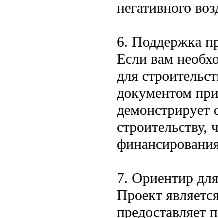
негативного во
6. Поддержка п
Если вам необх
для строительст
документом при
демонстрирует 
строительству,
финансирования
7. Ориентир для
Проект являетс
предоставляет п