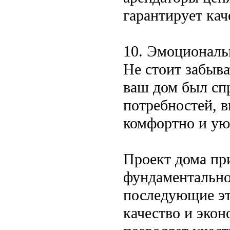
гарантирует ка
10. Эмоционал
Не стоит забыва
ваш дом был сп
потребностей, в
комфортно и ую
Проект дома при
фундаментально
последующие эт
качество и экон