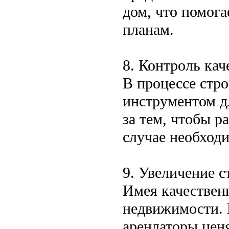
дом, что помога
планам.
8. Контроль кач
В процессе стро
инструментом д
за тем, чтобы р
случае необход
9. Увеличение 
Имея качествен
недвижимости. 
арендаторы цен