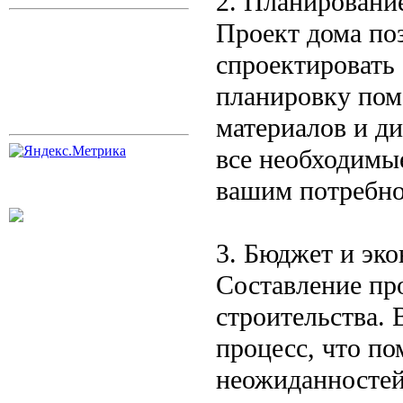
2. Планировани
Проект дома поз
спроектировать 
планировку пом
материалов и ди
все необходимы
вашим потребно
3. Бюджет и эко
Составление пр
строительства. 
процесс, что п
неожиданностей 