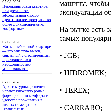
машины, чтобы 
07.08.2026
Перепланировка квартиры
эксплуатации о
или дома — это
эффективный способ
сделать жилое пространство
более функциональным,
На рынке есть з
комфортным и...
самых популярн
07.08.2026
Жить в небольшой квартире
— это зачастую вызов,
• JCB;
связанный с ограниченным
пространством и
необходимостью
максимально...
• HIDROMEK;
07.08.2026
Архитектурные решения
• TEREX;
играют ключевую роль в
формировании комфорта и
удобства проживания в
жилых помещениях.
• CARRARO;
Правильный...