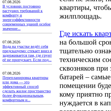
07.08.2026
квартиры, чтоб
В условиях постоянно
растущих требований к
жилплощадь.
комфорту и
энергоэффективности
современных зданий особое
значение...
Где искать квар
на большой срок
07.08.2026
Вода на участке ведёт себя
тщательно озна
предсказуемо: стекает вниз и
задерживается там, где грунт
техническим сос
её не пропускает. Если под...
сквозняков при 
07.08.2026
батарей – самые
Перепланировка квартиры
или дома — это
помещении буде
эффективный способ
сделать жилое пространство
кому приятно пр
более функциональным,
комфортным и...
нуждается в ка