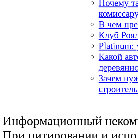
Почему та
комиссару
В чем пр
Клуб Роял
Platinum:
Какой авт
деревянн
Зачем нуж
строител
Информационный некомме
При цитировании и испо