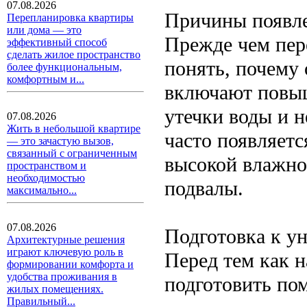
07.08.2026
Причины появле
Перепланировка квартиры
или дома — это
Прежде чем пер
эффективный способ
сделать жилое пространство
понять, почему
более функциональным,
комфортным и...
включают повы
утечки воды и 
07.08.2026
Жить в небольшой квартире
часто появляетс
— это зачастую вызов,
связанный с ограниченным
высокой влажно
пространством и
необходимостью
подвалы.
максимально...
07.08.2026
Подготовка к у
Архитектурные решения
играют ключевую роль в
Перед тем как н
формировании комфорта и
удобства проживания в
подготовить по
жилых помещениях.
Правильный...