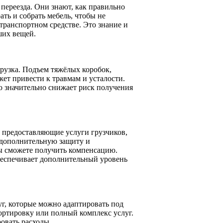
ереезда. Они знают, как правильно
ть и собрать мебель, чтобы не
транспортном средстве. Это знание и
ших вещей.
грузка. Подъем тяжёлых коробок,
ет привести к травмам и усталости.
то значительно снижает риск получения
 предоставляющие услуги грузчиков,
м дополнительную защиту и
вы сможете получить компенсацию.
беспечивает дополнительный уровень
г, которые можно адаптировать под
портировку или полный комплекс услуг.
овать расходы.