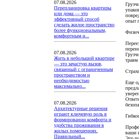
07.08.2026
Грузч
Перепланировка квартиры
упаков
или дома — это
повре
эффективный способ
опыт 
сделать жилое пространство
более функциональным,
Физич
комфортным и...
Перее
перен
07.08.2026
Грузч
Жить в небольшой квартире
травм 
— это зачастую вызов,
связанный с ограниченным
Страх
пространством и
необходимостью
Еще о
максимально...
предл
увере
Ответ
07.08.2026
безоп
Архитектурные решения
играют ключевую роль в
Гибко
формировании комфорта и
удобства проживания в
Профе
жилых помещениях.
ваши 
Правильный...
Это п