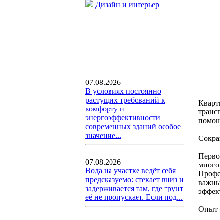
Дизайн и интерьер
07.08.2026
В условиях постоянно
растущих требований к
Кварт
комфорту и
транс
энергоэффективности
помощ
современных зданий особое
значение...
Сокра
Перво
07.08.2026
много
Вода на участке ведёт себя
Профес
предсказуемо: стекает вниз и
важны
задерживается там, где грунт
эффек
её не пропускает. Если под...
Опыт 