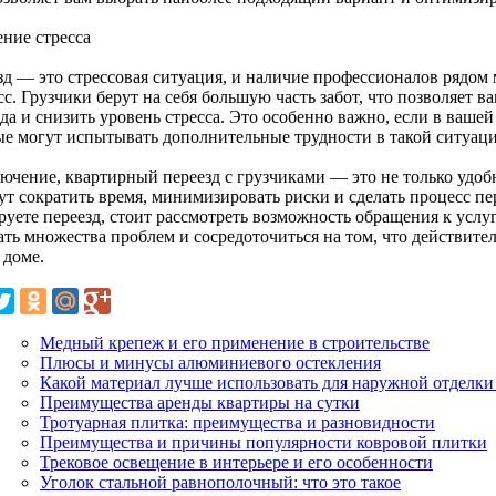
ние стресса
зд — это стрессовая ситуация, и наличие профессионалов рядом 
с. Грузчики берут на себя большую часть забот, что позволяет в
да и снизить уровень стресса. Это особенно важно, если в ваше
ые могут испытывать дополнительные трудности в такой ситуаци
лючение, квартирный переезд с грузчиками — это не только удоб
ут сократить время, минимизировать риски и сделать процесс п
руете переезд, стоит рассмотреть возможность обращения к услу
ать множества проблем и сосредоточиться на том, что действит
 доме.
Медный крепеж и его применение в строительстве
Плюсы и минусы алюминиевого остекления
Какой материал лучше использовать для наружной отделки
Преимущества аренды квартиры на сутки
Тротуарная плитка: преимущества и разновидности
Преимущества и причины популярности ковровой плитки
Трековое освещение в интерьере и его особенности
Уголок стальной равнополочный: что это такое