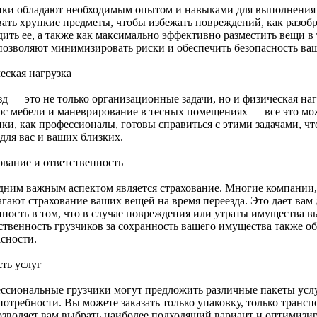
ики обладают необходимым опытом и навыками для выполнения п
ать хрупкие предметы, чтобы избежать повреждений, как разобра
дить ее, а также как максимально эффективно разместить вещи в 
позволяют минимизировать риски и обеспечить безопасность ва
еская нагрузка
зд — это не только организационные задачи, но и физическая на
ос мебели и маневрирование в тесных помещениях — все это мож
ики, как профессионалы, готовы справиться с этими задачами, ч
для вас и ваших близких.
ование и ответственность
дним важным аспектом является страхование. Многие компании,
агают страхование ваших вещей на время переезда. Это дает ва
нность в том, что в случае повреждения или утраты имущества 
ственность грузчиков за сохранность вашего имущества также о
асности.
сть услуг
ссиональные грузчики могут предложить различные пакеты услу
потребности. Вы можете заказать только упаковку, только транс
озволяет вам выбрать наиболее подходящий вариант и оптимизир