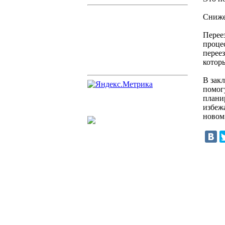
Сниже
Перее
процес
переез
котор
В зак
помог
плани
избеж
новом