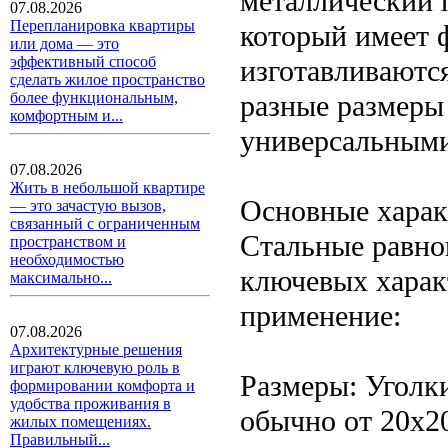
металлический 
07.08.2026
Перепланировка квартиры
который имеет 
или дома — это
эффективный способ
изготавливаются
сделать жилое пространство
разные размеры 
более функциональным,
комфортным и...
универсальными
07.08.2026
Жить в небольшой квартире
Основные харак
— это зачастую вызов,
связанный с ограниченным
Стальные равно
пространством и
необходимостью
ключевых харак
максимально...
применение:
07.08.2026
Архитектурные решения
играют ключевую роль в
Размеры: Уголки
формировании комфорта и
удобства проживания в
обычно от 20x2
жилых помещениях.
Правильный...