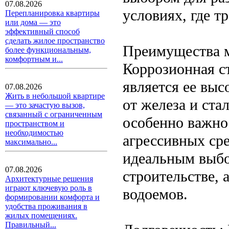
07.08.2026
условиях, где т
Перепланировка квартиры
или дома — это
эффективный способ
сделать жилое пространство
Преимущества м
более функциональным,
комфортным и...
Коррозионная с
является ее выс
07.08.2026
Жить в небольшой квартире
от железа и ста
— это зачастую вызов,
связанный с ограниченным
особенно важно
пространством и
необходимостью
агрессивных ср
максимально...
идеальным выбо
07.08.2026
строительстве, 
Архитектурные решения
играют ключевую роль в
водоемов.
формировании комфорта и
удобства проживания в
жилых помещениях.
Правильный...