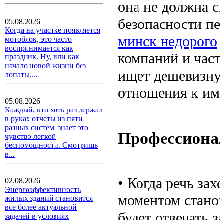
она не должна с
безопасности п
05.08.2026
Когда на участке появляется
минск недорого
мотоблок, это часто
воспринимается как
компаний и част
праздник. Ну, или как
начало новой жизни без
ищет дешевизну
лопаты....
отношения к им
05.08.2026
Каждый, кто хоть раз держал
в руках отчеты из пяти
разных систем, знает это
Профессиона
чувство легкой
беспомощности. Смотришь
в...
• Когда речь за
02.08.2026
Энергоэффективность
моментом стано
жилых зданий становится
все более актуальной
будет отвечать 
задачей в условиях