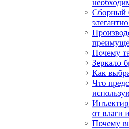
необходи
Сборный б
элегантно
Производс
преимуще
Почему т
Зеркало б
Как выбра
Что предс
использую
Инъектиро
от влаги 
Почему в