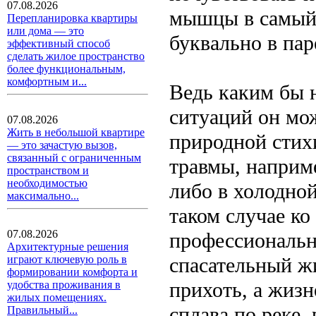
07.08.2026
мышцы в самый 
Перепланировка квартиры
или дома — это
буквально в пар
эффективный способ
сделать жилое пространство
более функциональным,
комфортным и...
Ведь каким бы 
ситуаций он мо
07.08.2026
Жить в небольшой квартире
природной стих
— это зачастую вызов,
связанный с ограниченным
травмы, наприме
пространством и
необходимостью
либо в холодной
максимально...
таком случае ко
07.08.2026
профессиональн
Архитектурные решения
спасательный жи
играют ключевую роль в
формировании комфорта и
прихоть, а жиз
удобства проживания в
жилых помещениях.
сплава по реке,
Правильный...