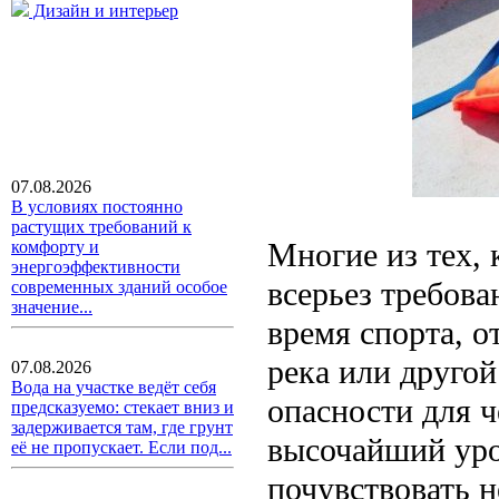
Дизайн и интерьер
07.08.2026
В условиях постоянно
растущих требований к
Многие из тех, 
комфорту и
энергоэффективности
всерьез требов
современных зданий особое
значение...
время спорта, о
река или друго
07.08.2026
Вода на участке ведёт себя
опасности для ч
предсказуемо: стекает вниз и
задерживается там, где грунт
высочайший уро
её не пропускает. Если под...
почувствовать н