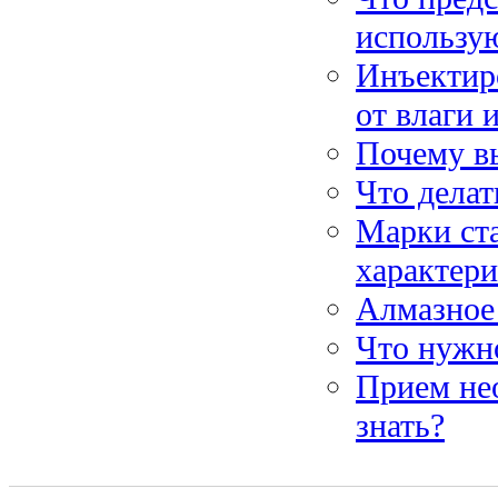
использую
Инъектиро
от влаги 
Почему в
Что делат
Марки ста
характер
Алмазное 
Что нужно
Прием нео
знать?