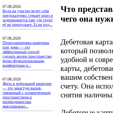
Что представ
07.08.2026
Вода на участке ведёт себя
предсказуемо: стекает вниз и
чего она нуж
задерживается там, где грунт
её не пропускает. Если под...
07.08.2026
Дебетовая карт
Перепланировка квартиры
или дома — это
который позвол
эффективный способ
сделать жилое пространство
удобной и совр
более функциональным,
комфортным и...
карты, дебетова
вашим собствен
07.08.2026
Жить в небольшой квартире
счету. Она испо
— это зачастую вызов,
снятия наличны
связанный с ограниченным
пространством и
необходимостью
максимально...
Дебетовые карт