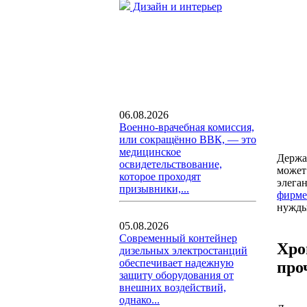
Дизайн и интерьер
06.08.2026
Военно-врачебная комиссия,
или сокращённо ВВК, — это
медицинское
Держа
освидетельствование,
может
которое проходят
элега
призывники,...
фирме
нужды
05.08.2026
Современный контейнер
Хро
дизельных электростанций
обеспечивает надежную
про
защиту оборудования от
внешних воздействий,
однако...