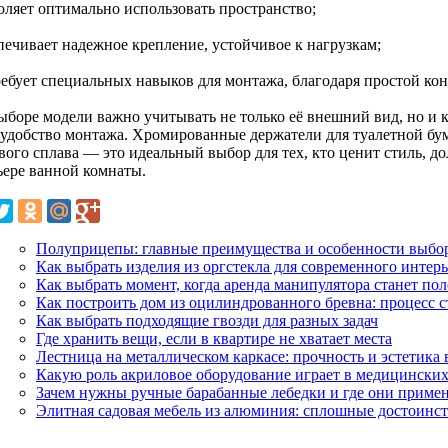
воляет оптимально использовать пространство;
печивает надежное крепление, устойчивое к нагрузкам;
требует специальных навыков для монтажа, благодаря простой к
ыборе модели важно учитывать не только её внешний вид, но и к
 удобство монтажа. Хромированные держатели для туалетной бу
вого сплава — это идеальный выбор для тех, кто ценит стиль, д
ьере ванной комнаты.
Полуприцепы: главные преимущества и особенности выбо
Как выбрать изделия из оргстекла для современного интерь
Как выбрать момент, когда аренда манипулятора станет по
Как построить дом из оцилиндрованного бревна: процесс ст
Как выбрать подходящие гвозди для разных задач
Где хранить вещи, если в квартире не хватает места
Лестница на металлическом каркасе: прочность и эстетика
Какую роль акриловое оборудование играет в медицинских
Зачем нужны ручные барабанные лебедки и где они приме
Элитная садовая мебель из алюминия: сплошные достоинст