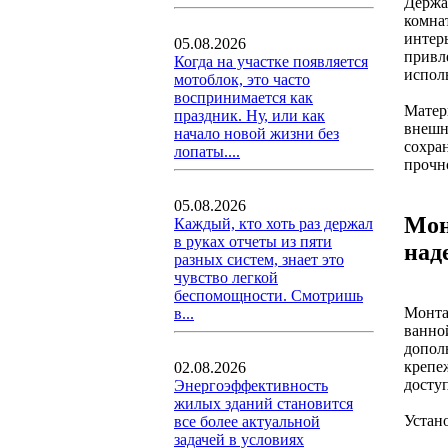
Держа
комна
интер
05.08.2026
привл
Когда на участке появляется
испол
мотоблок, это часто
воспринимается как
Матер
праздник. Ну, или как
внешн
начало новой жизни без
сохра
лопаты....
прочн
05.08.2026
Мон
Каждый, кто хоть раз держал
в руках отчеты из пяти
над
разных систем, знает это
чувство легкой
беспомощности. Смотришь
Монта
в...
ванно
допол
крепе
02.08.2026
досту
Энергоэффективность
жилых зданий становится
Устан
все более актуальной
задачей в условиях