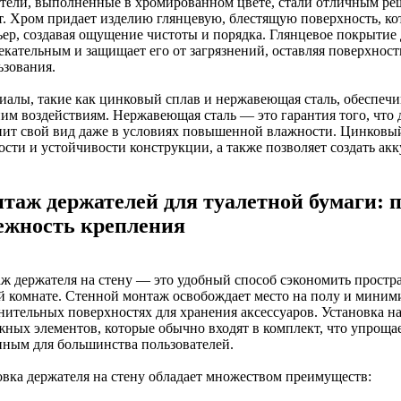
тели, выполненные в хромированном цвете, стали отличным р
т. Хром придает изделию глянцевую, блестящую поверхность, ко
ьер, создавая ощущение чистоты и порядка. Глянцевое покрытие 
екательным и защищает его от загрязнений, оставляя поверхност
ьзования.
иалы, такие как цинковый сплав и нержавеющая сталь, обеспечи
им воздействиям. Нержавеющая сталь — это гарантия того, что д
нит свой вид даже в условиях повышенной влажности. Цинковый 
ости и устойчивости конструкции, а также позволяет создать а
таж держателей для туалетной бумаги: п
ежность крепления
ж держателя на стену — это удобный способ сэкономить простра
й комнате. Стенной монтаж освобождает место на полу и миним
нительных поверхностях для хранения аксессуаров. Установка на
жных элементов, которые обычно входят в комплект, что упрощае
пным для большинства пользователей.
овка держателя на стену обладает множеством преимуществ: