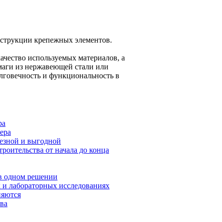
онструкции крепежных элементов.
ачество используемых материалов, а
маги из нержавеющей стали или
олговечность и функциональность в
ра
ера
лезной и выгодной
роительства от начала до конца
 в одном решении
 и лабораторных исследованиях
няются
ва