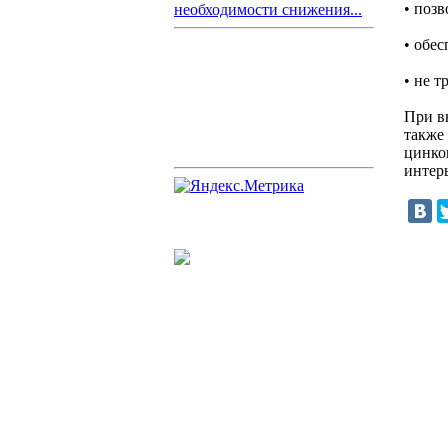
• поз
необходимости снижения...
• обес
• не 
При в
также
цинко
интер