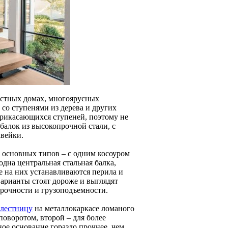
астных домах, многоярусных
 со ступенями из дерева и других
прикасающихся ступеней, поэтому не
балок из высокопрочной стали, с
вейки.
х основных типов – с одним косоуром
одна центральная стальная балка,
е на них устанавливаются перила и
варианты стоят дороже и выглядят
прочности и грузоподъемности.
 лестницу
на металлокаркасе ломаного
поворотом, второй – для более
ое основание гораздо прочнее, чем