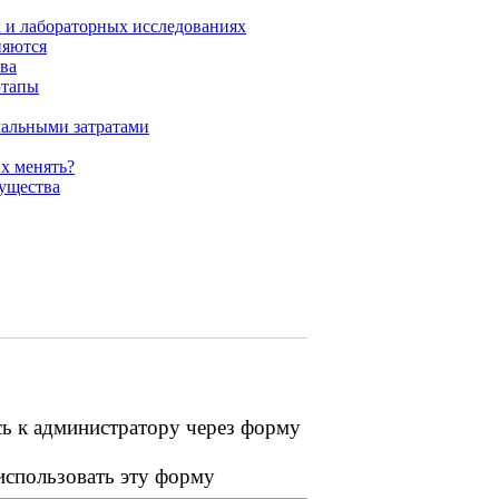
 и лабораторных исследованиях
няются
ва
этапы
мальными затратами
х менять?
ущества
сь к администратору через форму
 использовать эту форму