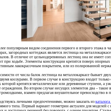
олее популярным видом соединения первого и второго этажа в ч
рах, загородных коттеджах является лестница на металлокаркасе
иалов. В отличие от цельнодеревянных лестниц она не имеет со
ит при ходьбе. Элементы конструкции крепятся поверх опорных 
ативным лакокрасочным покрытием, или из полированной нержа
исимости от числа балок лестница на металлокаркасе бывает дву
двумя косоурами. В первом случае в конструкцию входит только 
х которой крепятся металлические или деревянные ступени, а уж
е ограждения. Во втором случае несущих элементов два – такие 
 громоздкими, взамен предлагая внушительное превосходство в 
одствуясь личными предпочтениями, можно заказать из
каталога
рямого типа. Первый вариант геометрии актуален для моделей с 
ых и доступных решений без поворота, с одним пролетом. Стальн