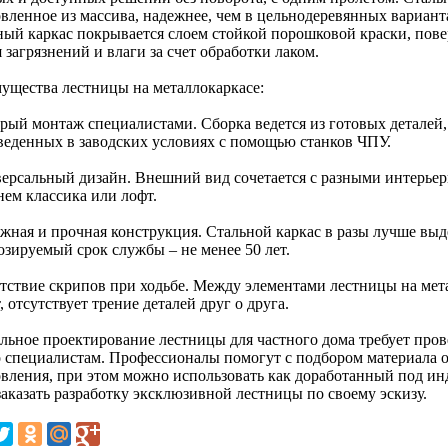
овленное из массива, надежнее, чем в цельнодеревянных вариан
ный каркас покрывается слоем стойкой порошковой краски, пове
 загрязнений и влаги за счет обработки лаком.
ущества лестницы на металлокаркасе:
трый монтаж специалистами. Сборка ведется из готовых деталей,
веденных в заводских условиях с помощью станков ЧПУ.
версальный дизайн. Внешний вид сочетается с разными интерьер
нем классика или лофт.
ежная и прочная конструкция. Стальной каркас в разы лучше выд
озируемый срок службы – не менее 50 лет.
утствие скрипов при ходьбе. Между элементами лестницы на мета
, отсутствует трение деталей друг о друга.
льное проектирование лестницы для частного дома требует пров
о специалистам. Профессионалы помогут с подбором материала 
овления, при этом можно использовать как доработанный под и
заказать разработку эксклюзивной лестницы по своему эскизу.