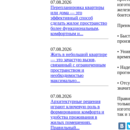
07.08.2026
изгот
Перепланировка квартиры
желез
или дома — это
боится
эффективный способ
сделать жилое пространство
Преим
более функциональным,
комфортным и...
• Быс
произ
07.08.2026
• Уни
Жить в небольшой квартире
време
— это зачастую вызов,
связанный с ограниченным
• Над
пространством и
прогн
необходимостью
максимально...
• Отс
значит
07.08.2026
Прави
Архитектурные решения
тольк
играют ключевую роль в
изгот
формировании комфорта и
так и 
удобства проживания в
жилых помещениях.
Правильный...