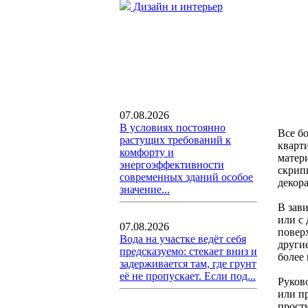
Дизайн и интерьер
07.08.2026
В условиях постоянно
Все б
растущих требований к
кварти
комфорту и
матер
энергоэффективности
скрип
современных зданий особое
декор
значение...
В зав
или с 
07.08.2026
повер
Вода на участке ведёт себя
други
предсказуемо: стекает вниз и
более
задерживается там, где грунт
её не пропускает. Если под...
Руков
или п
прост