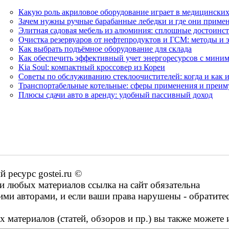
Какую роль акриловое оборудование играет в медицинских
Зачем нужны ручные барабанные лебедки и где они приме
Элитная садовая мебель из алюминия: сплошные достоинст
Очистка резервуаров от нефтепродуктов и ГСМ: методы и 
Как выбрать подъёмное оборудование для склада
Как обеспечить эффективный учет энергоресурсов с мини
Kia Soul: компактный кроссовер из Кореи
Советы по обслуживанию стеклоочистителей: когда и как и
Транспортабельные котельные: сферы применения и преим
Плюсы сдачи авто в аренду: удобный пассивный доход
ресурс gostei.ru ©
 любых материалов ссылка на сайт обязательна
ими авторами, и если ваши права нарушены - обратите
 материалов (статей, обзоров и пр.) вы также можете