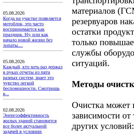
транспортировк
материалов (ГСМ
05.08.2026
Когда на участке появляется
резервуаров нак
мотоблок, это часто
остатки продукт
воспринимается как
праздник. Ну, или как
только повышает
начало новой жизни без
лопаты....
службы оборудо
ситуаций.
05.08.2026
Каждый, кто хоть раз держал
в руках отчеты из пяти
разных систем, знает это
Методы очист
чувство легкой
беспомощности. Смотришь
в...
Очистка может 
02.08.2026
зависимости от 
Энергоэффективность
жилых зданий становится
других условий:
все более актуальной
задачей в условиях