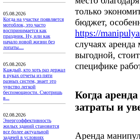
место благодаря
только экономит
05.08.2026
Когда на участке появляется
бюджет, особенн
мотоблок, это часто
https://manipulya
воспринимается как
праздник. Ну, или как
случаях аренда
начало новой жизни без
лопаты....
выгодной, стоит
специфике рабо
05.08.2026
Каждый, кто хоть раз держал
в руках отчеты из пяти
разных систем, знает это
чувство легкой
Когда аренда
беспомощности. Смотришь
в...
затраты и у
02.08.2026
Энергоэффективность
жилых зданий становится
все более актуальной
Аренда манипул
задачей в условиях