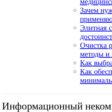
медицинс
Зачем нуж
применяю
Элитная 
достоинс
Очистка р
методы и
Как выбра
Как обесп
минималь
Информационный некомме