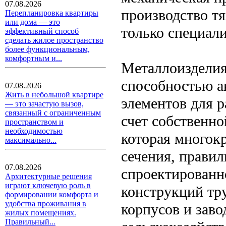
07.08.2026
производство т
Перепланировка квартиры
или дома — это
только специали
эффективный способ
сделать жилое пространство
более функциональным,
комфортным и...
Металлоизделия
способностью а
07.08.2026
Жить в небольшой квартире
элементов для р
— это зачастую вызов,
связанный с ограниченным
счет собственно
пространством и
необходимостью
которая многок
максимально...
сечения, прави
07.08.2026
спроектированн
Архитектурные решения
играют ключевую роль в
конструкций тр
формировании комфорта и
удобства проживания в
корпусов и заво
жилых помещениях.
Правильный...