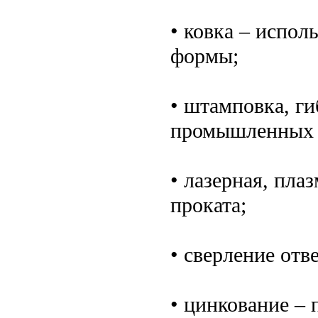
• ковка – испол
формы;
• штамповка, г
промышленных 
• лазерная, пла
проката;
• сверление отв
• цинкование –