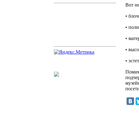
Вот н
• бло
• пол
• мат
• выс
• эст
Помим
подче
музей
посет