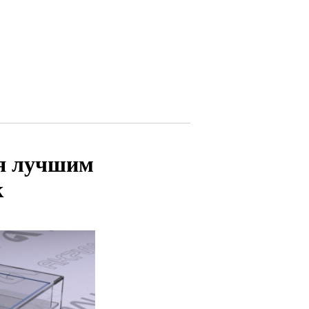
ся лучшим
к