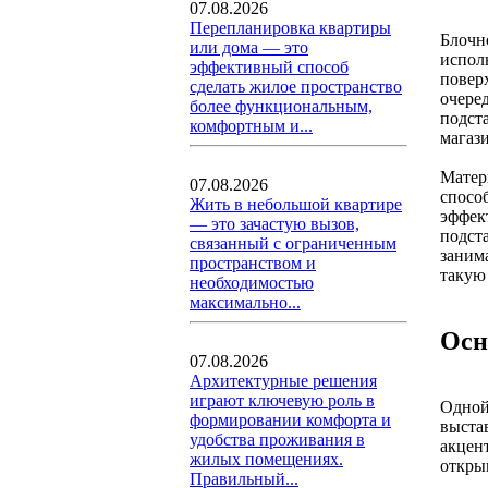
07.08.2026
Перепланировка квартиры
Блочн
или дома — это
испол
эффективный способ
повер
сделать жилое пространство
очере
более функциональным,
подст
комфортным и...
магази
Матер
07.08.2026
спосо
Жить в небольшой квартире
эффек
— это зачастую вызов,
подст
связанный с ограниченным
заним
пространством и
такую
необходимостью
максимально...
Осн
07.08.2026
Архитектурные решения
играют ключевую роль в
Одной
формировании комфорта и
выста
удобства проживания в
акцен
жилых помещениях.
откры
Правильный...