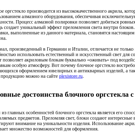
ое оргстекло производится из высококачественного акрила, кото
ьзованием алмазного оборудования, обеспечивая исключительную
хности. Процесс алмазной полировки позволяет добиться ровных
дь создает уникальный эффект преломления света внутри блоков
авки, выполненные из данного материала, становятся настоящи
на.
иал, произведенный в Германии и Италии, отличается не только
бностью использовать естественный и искусственный свет для со
т позволяет акриловым блокам буквально «оживать» под воздейст
авкам особую атмосферу. Вот почему блочное оргстекло востреб
ающихся оформлением ювелирных и антикварных изделий, а так
 продукцию можно на сайте
plexistore.ru
.
овные достоинства блочного оргстекла 
 из главных особенностей блочного оргстекла является его спос
вляемых предметов. Преломляя свет, блоки создают интересные 
тируют внимание на уникальности изделия. Использование акри
вает множество возможностей для оформления.