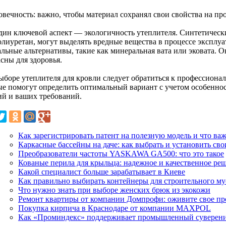
овечность: важно, чтобы материал сохранял свои свойства на пр
дин ключевой аспект — экологичность утеплителя. Синтетически
олиуретан, могут выделять вредные вещества в процессе эксплуа
альные альтернативы, такие как минеральная вата или эковата.
сны для здоровья.
ыборе утеплителя для кровли следует обратиться к профессиона
ые помогут определить оптимальный вариант с учетом особенно
ий и ваших требований.
Как зарегистрировать патент на полезную модель и что важ
Каркасные бассейны на даче: как выбрать и установить св
Преобразователи частоты YASKAWA GA500: что это такое
Кованые перила для крыльца: надежное и качественное ре
Какой специалист больше зарабатывает в Киеве
Как правильно выбирать контейнеры для строительного му
Что нужно знать при выборе женских брюк из экокожи
Ремонт квартиры от компании Домпрофи: оживите свое пр
Покупка кирпича в Краснодаре от компании MAXPOL
Как «Проминдекс» поддерживает промышленный суверени