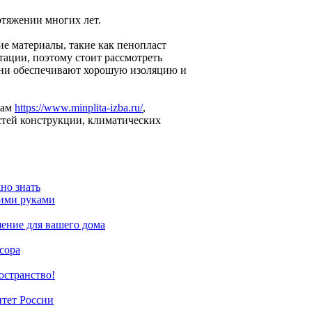
отяжении многих лет.
е материалы, такие как пенопласт
тации, поэтому стоит рассмотреть
 Они обеспечивают хорошую изоляцию и
лам
https://www.minplita-izba.ru/
,
стей конструкции, климатических
но знать
оими руками
шение для вашего дома
сора
остранство!
тет России