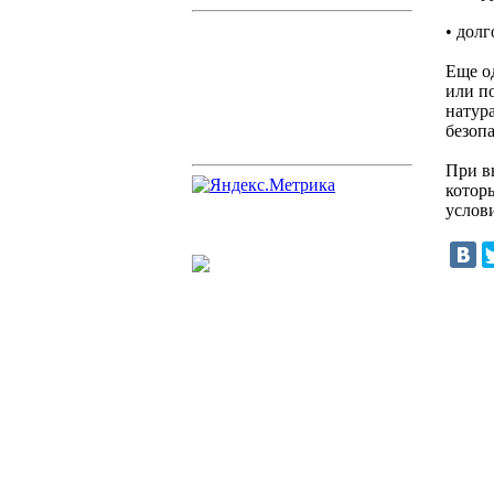
• долг
Еще о
или п
натур
безопа
При в
котор
услов