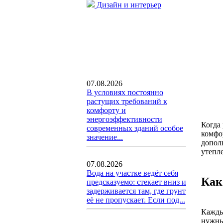
Дизайн и интерьер
07.08.2026
В условиях постоянно
растущих требований к
комфорту и
энергоэффективности
Когда
современных зданий особое
комфо
значение...
допол
утепл
07.08.2026
Вода на участке ведёт себя
Как
предсказуемо: стекает вниз и
задерживается там, где грунт
её не пропускает. Если под...
Кажды
нужны