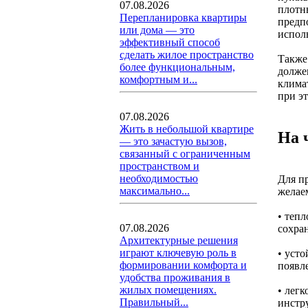
07.08.2026
плотн
Перепланировка квартиры
предп
или дома — это
испол
эффективный способ
сделать жилое пространство
Также
более функциональным,
долже
комфортным и...
клима
при э
07.08.2026
Жить в небольшой квартире
На 
— это зачастую вызов,
связанный с ограниченным
пространством и
необходимостью
Для п
максимально...
желае
• теп
07.08.2026
сохран
Архитектурные решения
играют ключевую роль в
• уст
формировании комфорта и
появл
удобства проживания в
жилых помещениях.
• лег
Правильный...
инстр