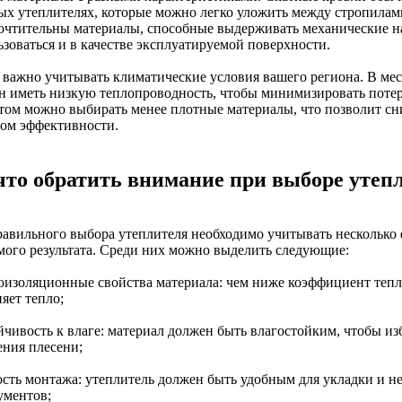
ых утеплителях, которые можно легко уложить между стропилами
очтительны материалы, способные выдерживать механические на
ьзоваться и в качестве эксплуатируемой поверхности.
 важно учитывать климатические условия вашего региона. В мес
н иметь низкую теплопроводность, чтобы минимизировать потер
том можно выбирать менее плотные материалы, что позволит сниз
том эффективности.
что обратить внимание при выборе утеп
равильного выбора утеплителя необходимо учитывать несколько 
мого результата. Среди них можно выделить следующие:
лоизоляционные свойства материала: чем ниже коэффициент тепл
яет тепло;
ойчивость к влаге: материал должен быть влагостойким, чтобы из
ения плесени;
кость монтажа: утеплитель должен быть удобным для укладки и н
ументов;