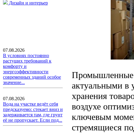
Дизайн и интерьер
07.08.2026
В условиях постоянно
растущих требований к
комфорту и
энергоэффективности
Промышленные о
современных зданий особое
значение...
актуальными в 
хранения товар
07.08.2026
воздухе оптими
Вода на участке ведёт себя
предсказуемо: стекает вниз и
ключевым момен
задерживается там, где грунт
её не пропускает. Если под...
стремящиеся по