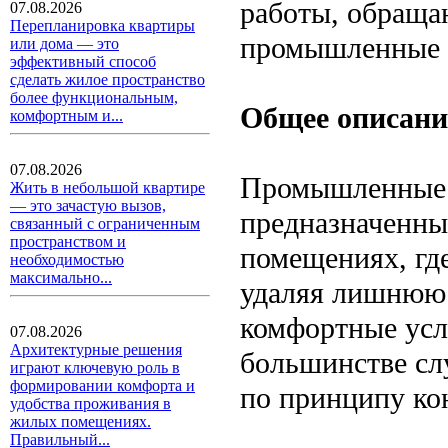
работы, обраща
07.08.2026
Перепланировка квартиры
промышленные 
или дома — это
эффективный способ
сделать жилое пространство
более функциональным,
Общее описани
комфортным и...
07.08.2026
Промышленные о
Жить в небольшой квартире
— это зачастую вызов,
предназначенны
связанный с ограниченным
пространством и
помещениях, гд
необходимостью
максимально...
удаляя лишнюю в
комфортные усл
07.08.2026
Архитектурные решения
большинстве сл
играют ключевую роль в
формировании комфорта и
по принципу ко
удобства проживания в
жилых помещениях.
Правильный...