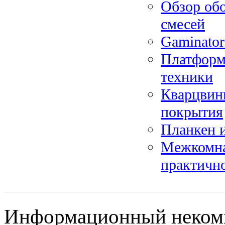
Обзор обо
смесей
Gaminator
Платформ
техники
Кварцвини
покрытия
Планкен и
Межкомна
практичн
Информационный некомме