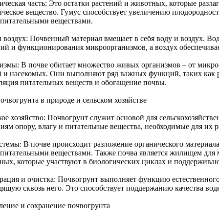
ическая часть: Это остатки растений и животных, которые разла
ическое вещество. Гумус способствует увеличению плодородност
 питательными веществами.
 воздух: Почвенный материал вмещает в себя воду и воздух. Вод
ний и функционирования микроорганизмов, а воздух обеспечивае
измы: В почве обитает множество живых организмов – от микро
й и насекомых. Они выполняют ряд важных функций, таких как 
ляция питательных веществ и обогащение почвы.
очвогрунта в природе и сельском хозяйстве
кое хозяйство: Почвогрунт служит основой для сельскохозяйстве
иям опору, влагу и питательные вещества, необходимые для их р
стемы: В почве происходит разложение органического материала,
 питательными веществами. Также почва является жилищем для
ных, которые участвуют в биологических циклах и поддерживаю
рация и очистка: Почвогрунт выполняет функцию естественного 
дящую сквозь него. Это способствует поддержанию качества вод
ление и сохранение почвогрунта