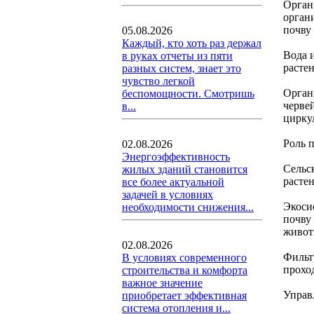
Орган
орган
почву
05.08.2026
Каждый, кто хоть раз держал
Вода и
в руках отчеты из пяти
расте
разных систем, знает это
чувство легкой
Орган
беспомощности. Смотришь
черве
в...
цирку
Роль п
02.08.2026
Энергоэффективность
Сельс
жилых зданий становится
растен
все более актуальной
задачей в условиях
Экоси
необходимости снижения...
почву
живот
02.08.2026
Фильт
В условиях современного
прохо
строительства и комфорта
важное значение
Управ
приобретает эффективная
система отопления и...