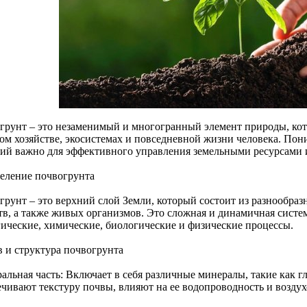
грунт – это незаменимый и многогранный элемент природы, кот
ком хозяйстве, экосистемах и повседневной жизни человека. Пон
ий важно для эффективного управления земельными ресурсами 
еление почвогрунта
грунт – это верхний слой Земли, который состоит из разнообра
тв, а также живых организмов. Это сложная и динамичная систем
гические, химические, биологические и физические процессы.
в и структура почвогрунта
альная часть: Включает в себя различные минералы, такие как г
ечивают текстуру почвы, влияют на ее водопроводность и возду