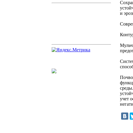
Сохра
устой
и эроз
Совре
Конту
Мульч
предо
Систе
спосо
Почво
функц
среды
устой
учет 
негат