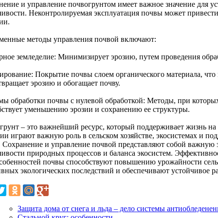
нение и управление почвогрунтом имеет важное значение для ус
чивости. Неконтролируемая эксплуатация почвы может привест
ии.
менные методы управления почвой включают:
рное земледелие: Минимизирует эрозию, путем проведения обра
ирование: Покрытие почвы слоем органического материала, что 
твращает эрозию и обогащает почву.
мы обработки почвы с нулевой обработкой: Методы, при которы
бствует уменьшению эрозии и сохранению ее структуры.
грунт – это важнейший ресурс, который поддерживает жизнь на З
ии играют важную роль в сельском хозяйстве, экосистемах и п
. Сохранение и управление почвой представляют собой важную 
чивости природных процессов и баланса экосистем. Эффективно
особенностей почвы способствуют повышению урожайности сель
ивных экологических последствий и обеспечивают устойчивое р
Защита дома от снега и льда – дело системы антиобледенен
Стальной круг: особенности