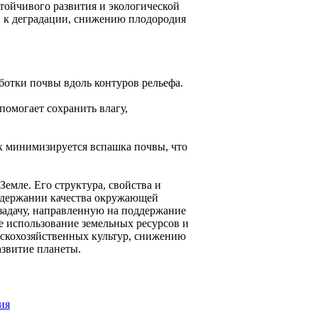
тойчивого развития и экологической
и к деградации, снижению плодородия
ботки почвы вдоль контуров рельефа.
помогает сохранить влагу,
х минимизируется вспашка почвы, что
емле. Его структура, свойства и
оддержании качества окружающей
задачу, направленную на поддержание
е использование земельных ресурсов и
скохозяйственных культур, снижению
азвитие планеты.
ия