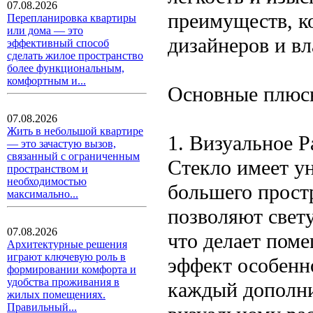
07.08.2026
преимуществ, к
Перепланировка квартиры
или дома — это
дизайнеров и вл
эффективный способ
сделать жилое пространство
более функциональным,
комфортным и...
Основные плюс
07.08.2026
Жить в небольшой квартире
1. Визуальное 
— это зачастую вызов,
связанный с ограниченным
Стекло имеет у
пространством и
необходимостью
большего прост
максимально...
позволяют свету
07.08.2026
что делает пом
Архитектурные решения
играют ключевую роль в
эффект особенн
формировании комфорта и
удобства проживания в
каждый дополни
жилых помещениях.
Правильный...