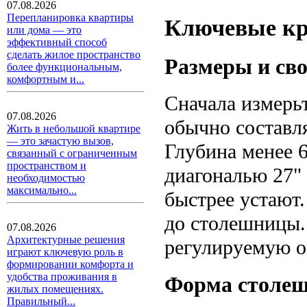
07.08.2026
Перепланировка квартиры
Ключевые кр
или дома — это
эффективный способ
сделать жилое пространство
Размеры и сво
более функциональным,
комфортным и...
Сначала измерь
07.08.2026
обычно составля
Жить в небольшой квартире
— это зачастую вызов,
Глубина менее 6
связанный с ограниченным
пространством и
диагональю 27" 
необходимостью
максимально...
быстрее устают.
до столешницы.
07.08.2026
Архитектурные решения
регулируемую о
играют ключевую роль в
формировании комфорта и
удобства проживания в
Форма столе
жилых помещениях.
Правильный...