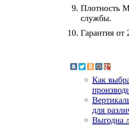
Плотность М
службы.
Гарантия от 
Как выбр
производи
Вертикал
для разли
Выгодна л