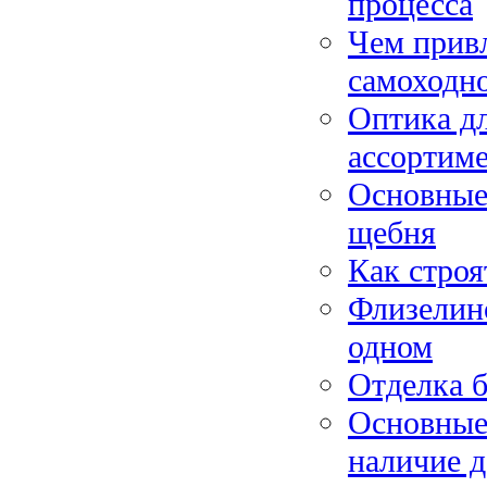
процесса
Чем привл
самоходн
Оптика дл
ассортим
Основные
щебня
Как строя
Флизелино
одном
Отделка 
Основные
наличие 