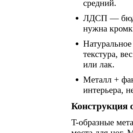
средний.
ЛДСП — бюдж
нужна кромк
Натуральное
текстура, ве
или лак.
Металл + фа
интерьера, н
Конструкция 
T-образные мет
места для ног.