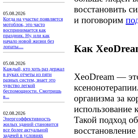
восстановить си
05.08.2026
и поговорим
по
Когда на участке появляется
мотоблок, это часто
воспринимается как
праздник. Ну, или как
начало новой жизни без
Как XeoDream
лопаты....
05.08.2026
Каждый, кто хоть раз держал
XeoDream — это
в руках отчеты из пяти
разных систем, знает это
ксенонотерапии
чувство легкой
беспомощности. Смотришь
организма за ко
в...
использование к
02.08.2026
Такой подход о
Энергоэффективность
жилых зданий становится
восстановление 
все более актуальной
задачей в условиях