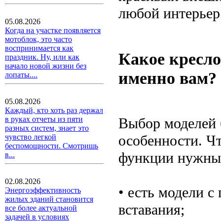
любой интерьер
05.08.2026
Когда на участке появляется
мотоблок, это часто
воспринимается как
Какое кресло
праздник. Ну, или как
начало новой жизни без
именно вам?
лопаты....
05.08.2026
Каждый, кто хоть раз держал
Выбор моделей 
в руках отчеты из пяти
разных систем, знает это
особенности. Чт
чувство легкой
беспомощности. Смотришь
функции нужны
в...
02.08.2026
• есть модели 
Энергоэффективность
жилых зданий становится
вставания;
все более актуальной
задачей в условиях