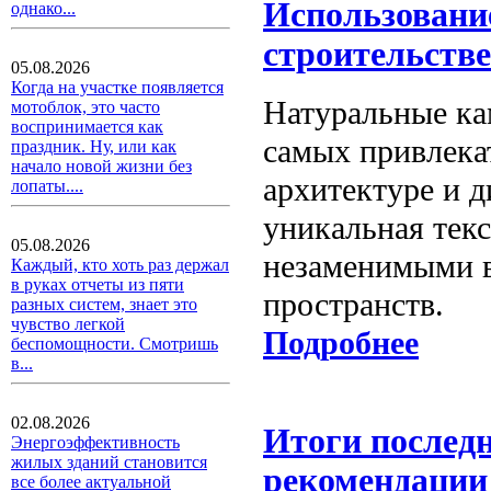
Использовани
однако...
строительстве
05.08.2026
Когда на участке появляется
Натуральные ка
мотоблок, это часто
воспринимается как
самых привлека
праздник. Ну, или как
начало новой жизни без
архитектуре и д
лопаты....
уникальная текс
05.08.2026
незаменимыми в
Каждый, кто хоть раз держал
в руках отчеты из пяти
пространств.
разных систем, знает это
чувство легкой
Подробнее
беспомощности. Смотришь
в...
02.08.2026
Итоги последн
Энергоэффективность
жилых зданий становится
рекомендации
все более актуальной