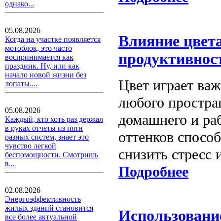
однако...
05.08.2026
Влияние цвета
Когда на участке появляется
мотоблок, это часто
продуктивност
воспринимается как
праздник. Ну, или как
начало новой жизни без
Цвет играет ва
лопаты....
любого простран
05.08.2026
домашнего и ра
Каждый, кто хоть раз держал
в руках отчеты из пяти
оттенков способ
разных систем, знает это
чувство легкой
снизить стресс 
беспомощности. Смотришь
в...
Подробнее
02.08.2026
Энергоэффективность
жилых зданий становится
Использование
все более актуальной