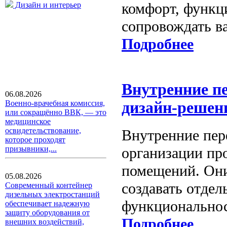
комфорт, функци
Дизайн и интерьер
сопровождать в
Подробнее
Внутренние п
06.08.2026
Военно-врачебная комиссия,
дизайн-решен
или сокращённо ВВК, — это
медицинское
освидетельствование,
Внутренние пер
которое проходят
организации пр
призывники,...
помещений. Они
05.08.2026
создавать отдел
Современный контейнер
дизельных электростанций
функциональнос
обеспечивает надежную
защиту оборудования от
Подробнее
внешних воздействий,