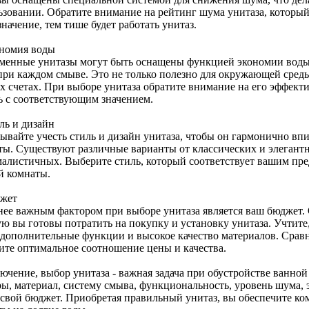
ьзовании. Обратите внимание на рейтинг шума унитаза, который 
начение, тем тише будет работать унитаз.
ономия воды
менные унитазы могут быть оснащены функцией экономии воды, 
при каждом смыве. Это не только полезно для окружающей среды
х счетах. При выборе унитаза обратите внимание на его эффекти
ь с соответствующим значением.
ль и дизайн
бывайте учесть стиль и дизайн унитаза, чтобы он гармонично вп
ты. Существуют различные варианты от классических и элегант
алистичных. Выберите стиль, который соответствует вашим пре
й комнаты.
джет
нее важным фактором при выборе унитаза является ваш бюджет.
ую вы готовы потратить на покупку и установку унитаза. Учтите
 дополнительные функции и высокое качество материалов. Срав
ите оптимальное соотношение цены и качества.
ючение, выбор унитаза - важная задача при обустройстве ванной
ры, материал, систему смыва, функциональность, уровень шума, 
 свой бюджет. Приобретая правильный унитаз, вы обеспечите к