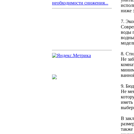
необходимости снижения...
испол
ниже з
7. Эк
Совре
воды 
водны
модел
8. Сти
Не за
комна
миним
ванно
9. Бю
Не ме
котор
иметь
выбер
В закл
разме
также