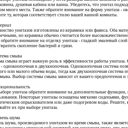
ковина, душевая кабина или ванна. Убедитесь, что унитаз подход
ом много места. Также обратите внимание на форму унитаза - ов
ите ту, которая соответствует стилю вашей ванной комнаты.
териал
инство унитазов изготовлены из керамики или фаянса. Оба мат
вечными, но керамика обычно считается более высококачественн
 обратите внимание на отделку унитаза - гладкий эмалевый слой
вратить скопление бактерий и грязи.
стема смыва
ма смыва играет важную роль в эффективности работы унитаза.
 - однокнопочная и двухкнопочная. Однокнопочная система поз
ого или малого объема воды, тогда как двухкнопочная система 
смыва. Выбор системы смыва зависит от вашего предпочтения и
нкциональность
ыборе унитаза обратите внимание на дополнительные функции, 
ьзования. Некоторые унитазы оснащены мягкими сиденьями, фу
атическим опрыскивателем или даже подогревом воды. Решите,
вайте их при выборе унитаза.
овень шума
нь шума, производимого унитазом во время смыва, также являет
зы оснащены специальной системой для снижения шума, что дел