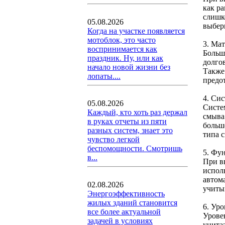
как ра
слишк
05.08.2026
выбер
Когда на участке появляется
мотоблок, это часто
3. Ма
воспринимается как
Больш
праздник. Ну, или как
долго
начало новой жизни без
Также
лопаты....
предот
4. Си
05.08.2026
Систе
Каждый, кто хоть раз держал
смыва
в руках отчеты из пяти
больш
разных систем, знает это
типа 
чувство легкой
беспомощности. Смотришь
5. Фу
в...
При в
испол
автом
02.08.2026
учиты
Энергоэффективность
жилых зданий становится
6. Ур
все более актуальной
Урове
задачей в условиях
унита