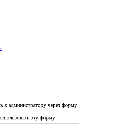
ия
сь к администратору через форму
 использовать эту форму