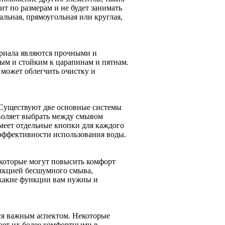
ит по размерам и не будет занимать
альная, прямоугольная или круглая,
ериала являются прочными и
ым и стойким к царапинам и пятнам.
 может облегчить очистку и
 Существуют две основные системы
воляет выбрать между смывом
имеет отдельные кнопки для каждого
 эффективности использования воды.
которые могут повысить комфорт
нкцией бесшумного смыва,
 какие функции вам нужны и
ся важным аспектом. Некоторые
ает их более комфортными в