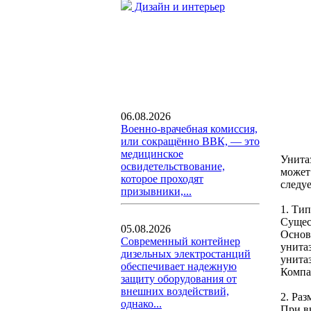
Дизайн и интерьер
06.08.2026
Военно-врачебная комиссия,
или сокращённо ВВК, — это
медицинское
Унита
освидетельствование,
может
которое проходят
следу
призывники,...
1. Тип
Сущес
05.08.2026
Основ
Современный контейнер
унита
дизельных электростанций
унитаз
обеспечивает надежную
Компа
защиту оборудования от
внешних воздействий,
2. Ра
однако...
При в