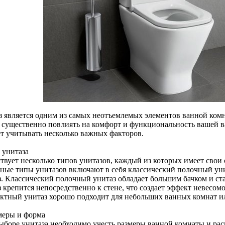
з является одним из самых неотъемлемых элементов ванной ком
 существенно повлиять на комфорт и функциональность вашей в
ет учитывать несколько важных факторов.
 унитаза
твует несколько типов унитазов, каждый из которых имеет свои
ные типы унитазов включают в себя классический полочный уни
з. Классический полочный унитаз обладает большим бачком и с
 крепится непосредственно к стене, что создает эффект невесомо
ктный унитаз хорошо подходит для небольших ванных комнат ил
змеры и форма
ыборе унитаза необходимо учесть размеры ванной комнаты и рас