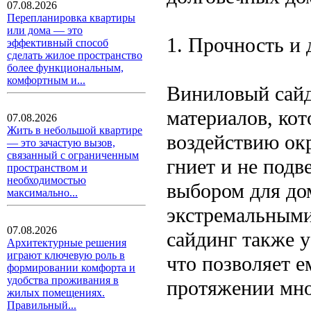
07.08.2026
Перепланировка квартиры
или дома — это
1. Прочность и 
эффективный способ
сделать жилое пространство
более функциональным,
комфортным и...
Виниловый сайд
материалов, ко
07.08.2026
Жить в небольшой квартире
воздействию ок
— это зачастую вызов,
связанный с ограниченным
гниет и не подв
пространством и
необходимостью
выбором для до
максимально...
экстремальным
07.08.2026
сайдинг также 
Архитектурные решения
играют ключевую роль в
что позволяет е
формировании комфорта и
удобства проживания в
протяжении мно
жилых помещениях.
Правильный...