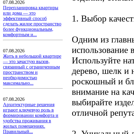
07.08.2026
Перепланировка квартиры
или дома — это
1. Выбор качес
эффективный способ
сделать жилое пространство
более функциональным,
комфортным и...
Одним из главны
использование 
07.08.2026
Жить в небольшой квартире
Используйте на
— это зачастую вызов,
связанный с ограниченным
дерево, шелк и
пространством и
необходимостью
роскошный и бл
максимально...
внимание на кач
07.08.2026
выбирайте изде
Архитектурные решения
играют ключевую роль в
отличной репут
формировании комфорта и
удобства проживания в
жилых помещениях.
2. Уникальный 
Правильный...