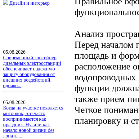
Правильное офо
Дизайн и интерьер
функциональнос
Анализ простра
Перед началом 
05.08.2026
площадь и форм
Современный контейнер
дизельных электростанций
расположение ок
обеспечивает надежную
защиту оборудования от
водопроводных 
внешних воздействий,
функции должна
однако...
также прием пи
05.08.2026
Четкое пониман
Когда на участке появляется
мотоблок, это часто
планировку и ст
воспринимается как
праздник. Ну, или как
начало новой жизни без
лопаты....