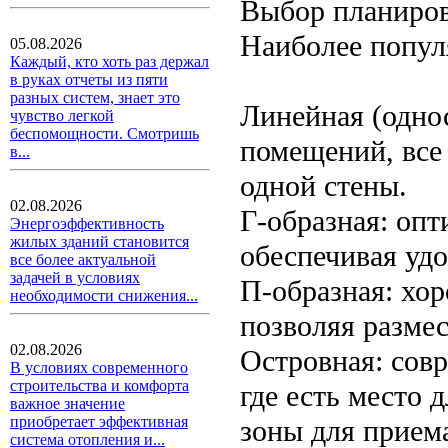
Выбор планиров
Наиболее попул
05.08.2026
Каждый, кто хоть раз держал
в руках отчеты из пяти
разных систем, знает это
Линейная (одно
чувство легкой
беспомощности. Смотришь
помещений, все
в...
одной стены.
02.08.2026
Г-образная: опт
Энергоэффективность
жилых зданий становится
обеспечивая уд
все более актуальной
задачей в условиях
П-образная: хо
необходимости снижения...
позволяя размес
02.08.2026
Островная: сов
В условиях современного
строительства и комфорта
где есть место 
важное значение
приобретает эффективная
зоны для прием
система отопления и...