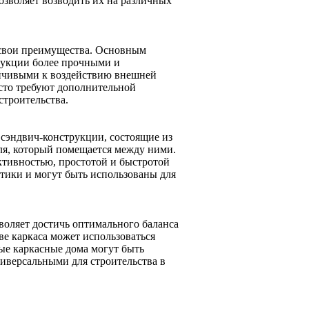
озволяет возводить их на различных
 свои преимущества. Основным
струкции более прочными и
ойчивыми к воздействию внешней
асто требуют дополнительной
строительства.
сэндвич-конструкции, состоящие из
ля, который помещается между ними.
тивностью, простотой и быстротой
тики и могут быть использованы для
воляет достичь оптимального баланса
ве каркаса может использоваться
ые каркасные дома могут быть
ниверсальными для строительства в