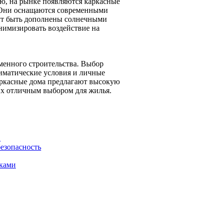
ю, на рынке появляются каркасные
 Они оснащаются современными
гут быть дополнены солнечными
нимизировать воздействие на
менного строительства. Выбор
лиматические условия и личные
аркасные дома предлагают высокую
 их отличным выбором для жилья.
а
езопасность
уками