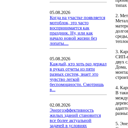
преим
типах
05.08.2026
2. Ме
Когда на участке появляется
Метал
мотоблок, это часто
матери
воспринимается как
долго
праздник. Ну, или как
среды
начало новой жизни без
тепло
лопаты....
3. Ка
СИП-п
05.08.2026
двух 
Каждый, кто хоть раз держал
Дома,
в руках отчеты из пяти
монта
разных систем, знает это
строи
чувство легкой
беспомощности. Смотришь
4. Ка
в...
В так
между
дерев
02.08.2026
адапт
Энергоэффективность
разны
жилых зданий становится
все более актуальной
5. Эн
задачей в условиях