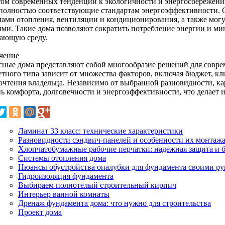
том современных тенденций к экологичности и энергосбережени
 полностью соответствующие стандартам энергоэффективности.
мами отопления, вентиляции и кондиционирования, а также мо
ями. Такие дома позволяют сократить потребление энергии и ми
ающую среду.
чение
сные дома представляют собой многообразие решений для совре
етного типа зависит от множества факторов, включая бюджет, к
очтения владельца. Независимо от выбранной разновидности, к
нь комфорта, долговечности и энергоэффективности, что делает
Ламинат 33 класс: технические характеристики
Разновидности сэндвич-панелей и особенности их монтаж
Хлопчатобумажные рабочие перчатки: надежная защита и б
Системы отопления дома
Нюансы обустройства опалубки для фундамента своими р
Гидроизоляция фундамента
Выбираем полнотелый строительный кирпич
Интерьер ванной комнаты
Дренаж фундамента дома: что нужно для строительства
Проект дома