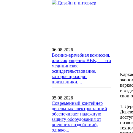
Дизайн и интерьер
06.08.2026
Военно-врачебная комиссия,
или сокращённо ВВК, — это
медицинское
освидетельствование,
Карка
которое проходят
эконо
призывники,...
карка
и отд
свои 
05.08.2026
Современный контейнер
1. Де
дизельных электростанций
Дерев
обеспечивает надежную
досту
защиту оборудования от
позво
внешних воздействий,
техно
однако...