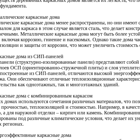
уществ деревянных каркасных домов является их легкость, что п
 фундамента.
таллические каркасные дома
лические каркасные дома менее распространены, но они имеют
алом для каркаса в этом случае является сталь, что делает кон
вечными. Металлические каркасные дома могут быть более уст
, включая коррозию, гниение и насекомых. Однако такие дома ч
изоляции и защиты от коррозии, что может увеличить стоимость 
ркасные дома из СИП-панелей
анели (структурно-изолированные панели) представляют собой 
слоев ОСП (ориентированно-стружечной плиты) и слоя утеплите
 построенные из СИП-панелей, отличаются высокой энергоэффек
жа. Они обеспечивают отличные теплоизоляционные характерис
тельства как одноэтажных, так и многоэтажных зданий.
ркасные дома с комбинированным каркасом
их домах используются сочетания различных материалов, что поз
 прочностью, теплоизоляцией и стоимостью. Например, в качест
о, а для наружной отделки – кирпич или камень. Комбинированн
ированы под различные климатические условия, что делает их у
х регионах.
ергоэффективные каркасные дома