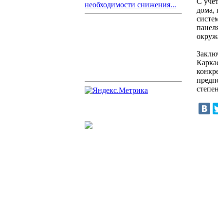
С уче
необходимости снижения...
дома,
систе
панел
окруж
Заклю
Карка
конкр
предп
степе