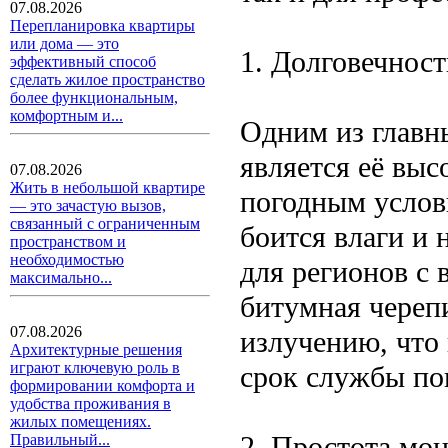
07.08.2026
Перепланировка квартиры
или дома — это
1. Долговечнос
эффективный способ
сделать жилое пространство
более функциональным,
комфортным и...
Одним из главн
является её вы
07.08.2026
Жить в небольшой квартире
погодным услов
— это зачастую вызов,
связанный с ограниченным
боится влаги и 
пространством и
необходимостью
для регионов с 
максимально...
битумная череп
07.08.2026
излучению, что 
Архитектурные решения
играют ключевую роль в
срок службы по
формировании комфорта и
удобства проживания в
жилых помещениях.
2. Простота мо
Правильный...