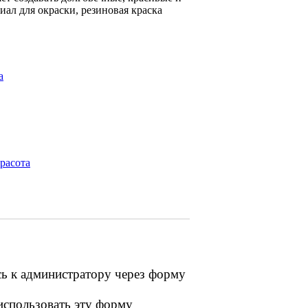
ал для окраски, резиновая краска
а
расота
сь к администратору через форму
 использовать эту форму