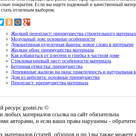
асные покрытия. Если вы ищете надежный и качественный матери
 стать отличным выбором.
Жидкий пенопласт: преимущества строительного материал
Модульный дом: основные особенности
Декоративная отделочная фанера: новое слово в интерьере
Жидкие обои: преимущества материала
Как избавиться от плесени и грибка в частном доме
Стекломагниевый лист: особенности материала
Бетонная отмостка: преимущества
Деревянные жалюзи на окна: практичность и натуральная к
Дом из арболита: основные преимущества
Пенопласт: преимущества материала
ресурс gostei.ru ©
 любых материалов ссылка на сайт обязательна
ими авторами, и если ваши права нарушены - обратите
 материалов (статей, обзоров и пр.) вы также можете