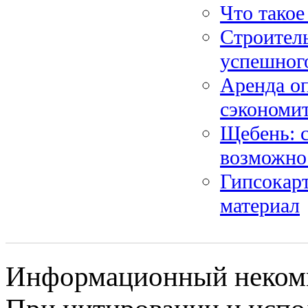
Что такое
Строител
успешного
Аренда оп
сэкономи
Щебень: 
возможно
Гипсокар
материал
Информационный некомме