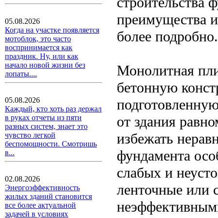
строительства ф
преимущества и 
05.08.2026
Когда на участке появляется
более подробно.
мотоблок, это часто
воспринимается как
праздник. Ну, или как
начало новой жизни без
Монолитная пли
лопаты....
бетонную конст
05.08.2026
подготовленную
Каждый, кто хоть раз держал
от здания равно
в руках отчеты из пяти
разных систем, знает это
избежать нерав
чувство легкой
беспомощности. Смотришь
фундамента особ
в...
слабых и неуст
02.08.2026
ленточные или 
Энергоэффективность
жилых зданий становится
неэффективным
все более актуальной
задачей в условиях