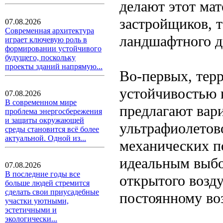
делают этот ма
застройщиков, т
07.08.2026
Современная архитектура
ландшафтного д
играет ключевую роль в
формировании устойчивого
будущего, поскольку
проекты зданий напрямую...
Во-первых, терр
устойчивостью 
07.08.2026
В современном мире
предлагают вари
проблема энергосбережения
и защиты окружающей
ультрафиолетово
среды становится всё более
актуальной. Одной из...
механических п
идеальным выбо
07.08.2026
В последние годы все
открытого возду
больше людей стремится
сделать свои приусадебные
постоянному во
участки уютными,
эстетичными и
экологически...