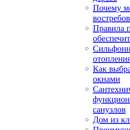
Почему ме
востребо
Правила п
обеспечит
Сильфонны
отоплени
Как выбр
окнами
Сантехнич
функцион
санузлов
Дом из кл
Преимущес