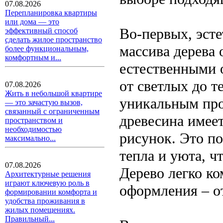
07.08.2026
Перепланировка квартиры
или дома — это
Во-первых, эсте
эффективный способ
сделать жилое пространство
массива дерева
более функциональным,
комфортным и...
естественными 
от светлых до т
07.08.2026
Жить в небольшой квартире
уникальным про
— это зачастую вызов,
связанный с ограниченным
древесина имее
пространством и
необходимостью
рисунок. Это по
максимально...
тепла и уюта, 
07.08.2026
Дерево легко к
Архитектурные решения
играют ключевую роль в
оформления – от
формировании комфорта и
удобства проживания в
жилых помещениях.
Правильный...