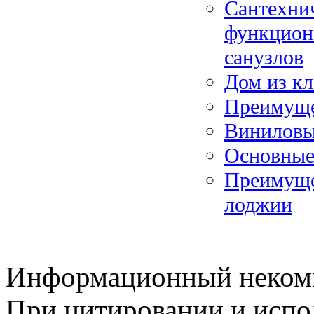
Сантехнич
функцион
санузлов
Дом из кл
Преимущес
Виниловы
Основные
Преимуще
лоджии
Информационный некомме
При цитировании и испо