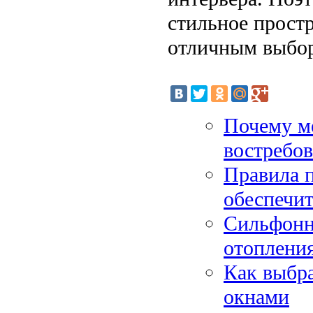
стильное простр
отличным выбо
Почему ме
востребо
Правила п
обеспечит
Сильфонны
отоплени
Как выбр
окнами