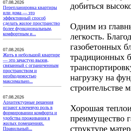
07.08.2026
добиться высок
Перепланировка квартиры
или дома — это
эффективный способ
сделать жилое пространство
Одним из главны
более функциональным,
комфортным и...
легкость. Благо
газобетонных бл
07.08.2026
традиционных б
Жить в небольшой квартире
— это зачастую вызов,
транспортировку
связанный с ограниченным
пространством и
нагрузку на фун
необходимостью
максимально...
строительстве 
07.08.2026
Архитектурные решения
Хорошая теплои
играют ключевую роль в
формировании комфорта и
преимущество г
удобства проживания в
жилых помещениях.
структуре мате
Правильный...