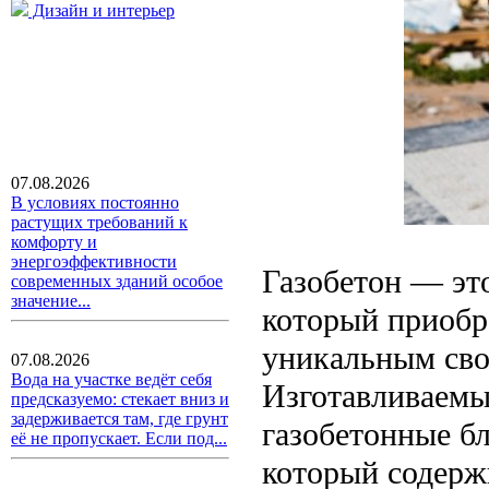
Дизайн и интерьер
07.08.2026
В условиях постоянно
растущих требований к
комфорту и
энергоэффективности
Газобетон — эт
современных зданий особое
значение...
который приобр
уникальным сво
07.08.2026
Вода на участке ведёт себя
Изготавливаемы
предсказуемо: стекает вниз и
задерживается там, где грунт
газобетонные б
её не пропускает. Если под...
который содерж