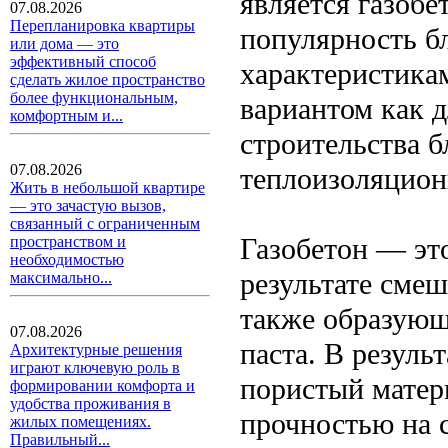
является газоб
07.08.2026
Перепланировка квартиры
популярность б
или дома — это
эффективный способ
характеристика
сделать жилое пространство
более функциональным,
вариантом как д
комфортным и...
строительства б
07.08.2026
теплоизоляцион
Жить в небольшой квартире
— это зачастую вызов,
связанный с ограниченным
Газобетон — эт
пространством и
необходимостью
результате смеш
максимально...
также образующ
07.08.2026
паста. В резуль
Архитектурные решения
играют ключевую роль в
пористый матер
формировании комфорта и
удобства проживания в
прочностью на с
жилых помещениях.
Правильный...