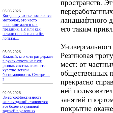
пространств. Эт
переработанных
05.08.2026
Когда на участке появляется
ландшафтного ди
мотоблок, это часто
воспринимается как
его таким прив
праздник. Ну, или как
начало новой жизни без
лопаты....
Универсальност
05.08.2026
Резиновая трот
Каждый, кто хоть раз держал
в руках отчеты из пяти
мест: от частны
разных систем, знает это
чувство легкой
общественных п
беспомощности. Смотришь
в...
прекрасно справ
ней пользовател
02.08.2026
Энергоэффективность
занятий спортом
жилых зданий становится
покрытие окаже
все более актуальной
задачей в условиях