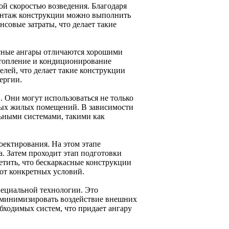
ой скоростью возведения. Благодаря
монтаж конструкции можно выполнить
нсовые затраты, что делает такие
асные ангары отличаются хорошими
отопление и кондиционирование
лей, что делает такие конструкции
ергии.
. Они могут использоваться не только
нных жилых помещений. В зависимости
льными системами, такими как
оектирования. На этом этапе
а. Затем проходит этап подготовки
тить, что бескаркасные конструкции
от конкретных условий.
пециальной технологии. Это
 минимизировать воздействие внешних
бходимых систем, что придает ангару