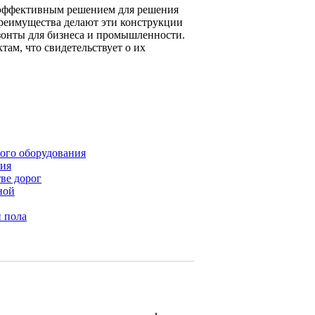
я эффективным решением для решения
реимущества делают эти конструкции
зонты для бизнеса и промышленности.
ам, что свидетельствует о их
ого оборудования
ния
тве дорог
ной
 пола