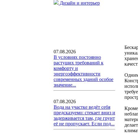
Дизайн и интерьер
Беска
07.08.2026
уника
В условиях постоянно
хране
растущих требований к
качес
комфорту и
энергоэффективности
Одним
современных зданий особое
Констр
значение...
испол
требу
прост
07.08.2026
Вода на участке ведёт себя
Кроме
предсказуемо: стекает вниз и
небла
задерживается там, где грунт
матери
её не пропускает. Если под...
делае
клима