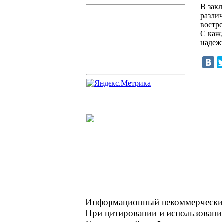
В зак
разли
востр
С каж
надеж
Информационный некоммерческий 
При цитировании и использовании