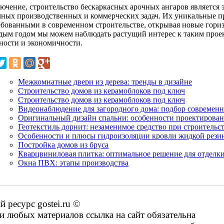
лючение, строительство бескаркасных арочных ангаров являетс
чных производственных и коммерческих задач. Их уникальные п
ебованными в современном строительстве, открывая новые гори
дым годом мы можем наблюдать растущий интерес к таким проект
ности и экономичности.
Межкомнатные двери из дерева: тренды в дизайне
Строительство домов из керамоблоков под ключ
Строительство домов из керамоблоков под ключ
Видеонаблюдение для загородного дома: подбор современн
Оригинальный дизайн спальни: особенности проектирова
Геотекстиль дорнит: незаменимое средство при строительс
Особенности и плюсы гидроизоляции кровли жидкой рези
Постройка домов из бруса
Кварцвиниловая плитка: оптимальное решение для отделки
Окна ПВХ: этапы производства
ресурс gostei.ru ©
 любых материалов ссылка на сайт обязательна