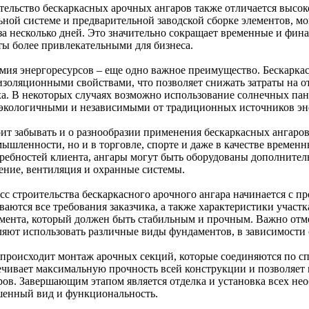
тельство бескаркасных арочных ангаров также отличается высок
ьной системе и предварительной заводской сборке элементов, 
за несколько дней. Это значительно сокращает временные и фина
ты более привлекательными для бизнеса.
мия энергоресурсов – еще одно важное преимущество. Бескарк
изоляционными свойствами, что позволяет снижать затраты на 
ха. В некоторых случаях возможно использование солнечных пане
 экологичными и независимыми от традиционных источников эн
оит забывать и о разнообразии применения бескаркасных ангаров
мышленности, но и в торговле, спорте и даже в качестве време
требностей клиента, ангары могут быть оборудованы дополните
ение, вентиляция и охранные системы.
с строительства бескаркасного арочного ангара начинается с пр
аются все требования заказчика, а также характеристики участк
мента, который должен быть стабильным и прочным. Важно отме
ляют использовать различные виды фундаментов, в зависимости 
 происходит монтаж арочных секций, которые соединяются по с
ечивает максимальную прочность всей конструкции и позволяет
ров. Завершающим этапом является отделка и установка всех нео
шенный вид и функциональность.