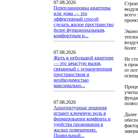
07.08.2026
Строи
Перепланировка квартиры
модул
или дома — это
всего 
эффективный способ
проек
сделать жилое пространство
более функциональным,
Эконо
комфортным и...
тепло
возду
более
07.08.2026
Жить в небольшой квартире
Не ст
— это зачастую вызов,
в про
связанный с ограниченным
от по
пространством и
освещ
необходимостью
максимально...
Процес
учитыв
фунда
07.08.2026
позво
Архитектурные решения
играют ключевую роль в
Далее
формировании комфорта и
обесп
удобства проживания в
факто
жилых помещениях.
завер
Правильный...