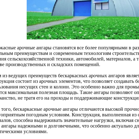
ркасные арочные ангары становятся все более популярными в ра
льным преимуществам и современным технологиям строительств
ния сельскохозяйственной техники, автомобилей, материалов, а 
тве производственных и складских помещений.
 из ведущих преимуществ бескаркасных арочных ангаров являетс
укция состоит из арочных элементов, что позволяет создавать б
ьзования несущих стен и колонн. Это особенно важно для пром
ется максимальная полезная площадь. Такие ангары позволяют о
ранство, не тратя его на проходы и поддерживающие конструкци
 того, бескаркасные арочные ангары отличаются высокой прочн
гоприятным погодным условиям. Конструкция, выполненная из
алов, способна выдерживать значительные нагрузки, включая сне
т ангары надежными и долговечными, что особенно актуально д
тическими условиями.