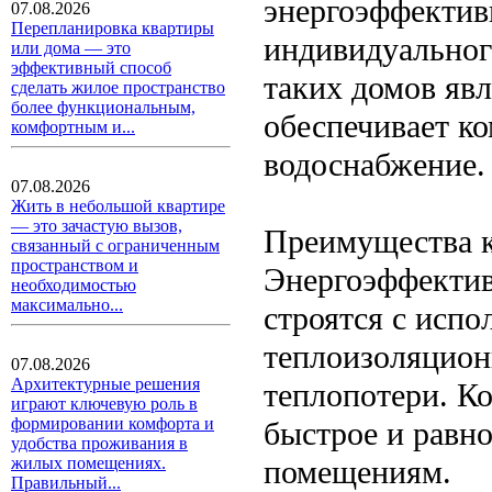
энергоэффектив
07.08.2026
Перепланировка квартиры
индивидуальног
или дома — это
эффективный способ
таких домов явл
сделать жилое пространство
более функциональным,
обеспечивает к
комфортным и...
водоснабжение.
07.08.2026
Жить в небольшой квартире
— это зачастую вызов,
Преимущества к
связанный с ограниченным
пространством и
Энергоэффектив
необходимостью
максимально...
строятся с исп
теплоизоляцион
07.08.2026
Архитектурные решения
теплопотери. Ко
играют ключевую роль в
формировании комфорта и
быстрое и равно
удобства проживания в
помещениям.
жилых помещениях.
Правильный...