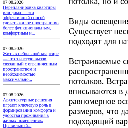
потолка, но и 
07.08.2026
Перепланировка квартиры
или дома — это
эффективный способ
Виды освещения
сделать жилое пространство
более функциональным,
Существует нес
комфортным и...
подходят для н
07.08.2026
Жить в небольшой квартире
Встраиваемые с
— это зачастую вызов,
связанный с ограниченным
распространенн
пространством и
необходимостью
потолков. Встр
максимально...
вписываются в д
07.08.2026
равномерное ос
Архитектурные решения
играют ключевую роль в
размеров, что д
формировании комфорта и
удобства проживания в
подходящий вар
жилых помещениях.
Правильный...