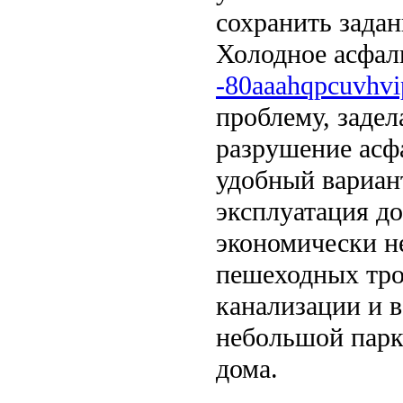
сохранить зада
Холодное асфал
-80aaahqpcuvhvip
проблему, задел
разрушение асфа
удобный вариант
эксплуатация д
экономически н
пешеходных тро
канализации и 
небольшой парк
дома.