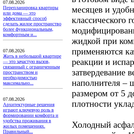
07.08.2026
месяцев и удоб
Перепланировка квартиры
или дома — это
классического г
эффективный способ
сделать жилое пространство
модифицированн
более функциональным,
комфортным и...
жидкой при комн
применяются кат
07.08.2026
Жить в небольшой квартире
реакции и испа
— это зачастую вызов,
связанный с ограниченным
затвердевание в
пространством и
необходимостью
наполнителя – 
максимально...
размером от 5 д
07.08.2026
плотности уклад
Архитектурные решения
играют ключевую роль в
формировании комфорта и
удобства проживания в
Холодный асфал
жилых помещениях.
Правильный...