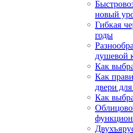
Быстровоз
новый ур
Гибкая че
годы
Разнообра
душевой 
Как выбра
Как прав
двери для
Как выбр
Облицово
функцион
Двухъяру