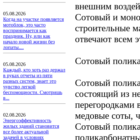
внешним воздей
05.08.2026
Сотовый и моно
Когда на участке появляется
мотоблок, это часто
строительные м
воспринимается как
праздник. Ну, или как
отвечают всем 
начало новой жизни без
лопаты....
Сотовый полика
05.08.2026
Каждый, кто хоть раз держал
в руках отчеты из пяти
Сотовый полика
разных систем, знает это
чувство легкой
состоящий из н
беспомощности. Смотришь
в...
перегородками 
медовые соты, ч
02.08.2026
Энергоэффективность
Сотовый полика
жилых зданий становится
все более актуальной
поликарбонатны
задачей в условиях