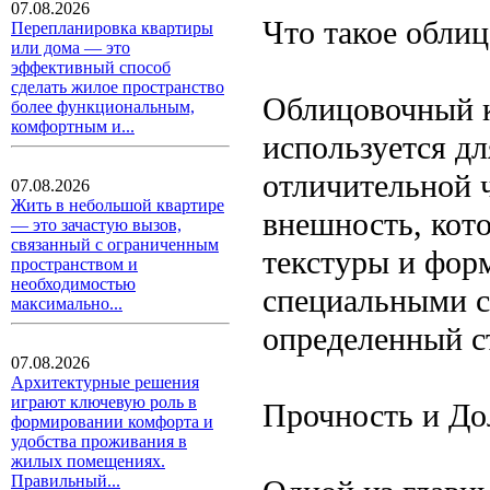
07.08.2026
Что такое обли
Перепланировка квартиры
или дома — это
эффективный способ
сделать жилое пространство
Облицовочный к
более функциональным,
комфортным и...
используется дл
отличительной 
07.08.2026
Жить в небольшой квартире
внешность, кото
— это зачастую вызов,
связанный с ограниченным
текстуры и фор
пространством и
необходимостью
специальными с
максимально...
определенный с
07.08.2026
Архитектурные решения
играют ключевую роль в
Прочность и До
формировании комфорта и
удобства проживания в
жилых помещениях.
Правильный...