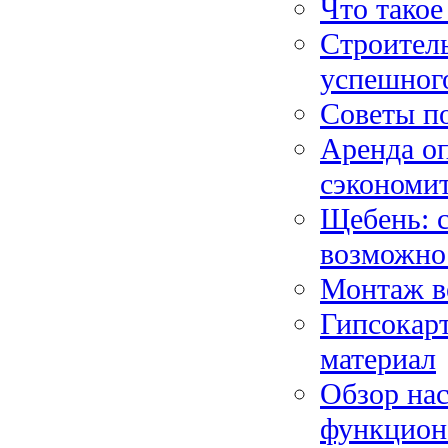
Что такое
Строител
успешного
Советы п
Аренда оп
сэкономи
Щебень: 
возможно
Монтаж в
Гипсокар
материал
Обзор нас
функцион