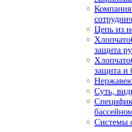
Компания
сотруднич
Цепь из н
Хлопчато
защита р
Хлопчато
защита и 
Нержаве
Суть, ви
Специфик
бассейно
Системы 