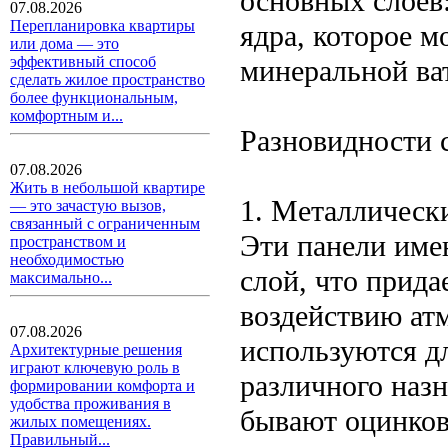
основных слоев
07.08.2026
Перепланировка квартиры
ядра, которое м
или дома — это
эффективный способ
минеральной ват
сделать жилое пространство
более функциональным,
комфортным и...
Разновидности 
07.08.2026
Жить в небольшой квартире
1. Металлическ
— это зачастую вызов,
связанный с ограниченным
Эти панели име
пространством и
необходимостью
слой, что прида
максимально...
воздействию ат
07.08.2026
используются д
Архитектурные решения
играют ключевую роль в
различного наз
формировании комфорта и
удобства проживания в
бывают оцинков
жилых помещениях.
Правильный...