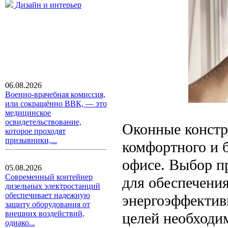
Дизайн и интерьер
06.08.2026
Военно-врачебная комиссия,
или сокращённо ВВК, — это
медицинское
освидетельствование,
Оконные констр
которое проходят
призывники,...
комфортного и б
офисе. Выбор п
05.08.2026
Современный контейнер
для обеспечени
дизельных электростанций
обеспечивает надежную
энергоэффектив
защиту оборудования от
внешних воздействий,
целей необходи
однако...