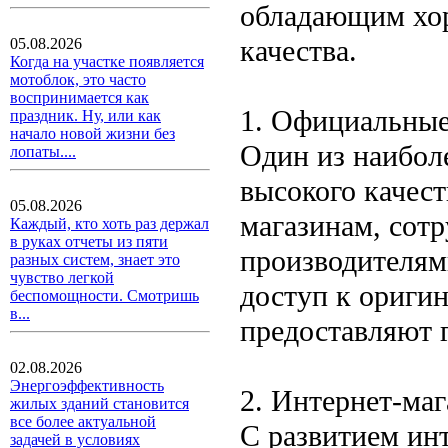
обладающим хор
качества.
05.08.2026
Когда на участке появляется
мотоблок, это часто
воспринимается как
1. Официальные
праздник. Ну, или как
начало новой жизни без
Один из наибол
лопаты....
высокого качест
05.08.2026
магазинам, сот
Каждый, кто хоть раз держал
в руках отчеты из пяти
производителям
разных систем, знает это
чувство легкой
доступ к ориги
беспомощности. Смотришь
в...
предоставляют г
02.08.2026
Энергоэффективность
2. Интернет-ма
жилых зданий становится
все более актуальной
С развитием ин
задачей в условиях