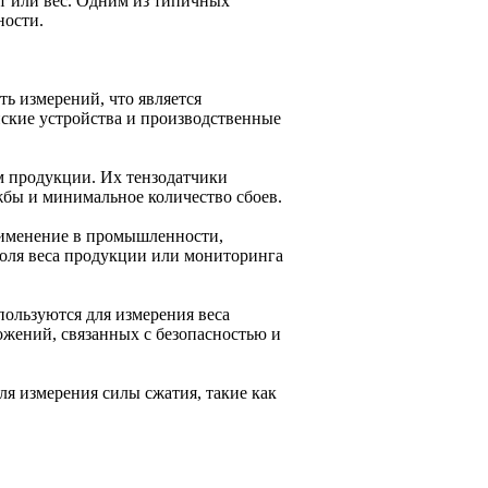
нт или вес. Одним из типичных
ности.
ть измерений, что является
ские устройства и производственные
ом продукции. Их тензодатчики
жбы и минимальное количество сбоев.
рименение в промышленности,
оля веса продукции или мониторинга
ользуются для измерения веса
ожений, связанных с безопасностью и
ля измерения силы сжатия, такие как