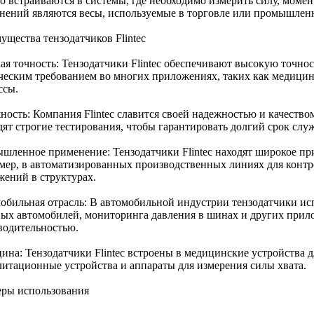
о встраиваются в системы, где необходимо измерить силу, моме
нений являются весы, используемые в торговле или промышлен
ущества тензодатчиков Flintec
ая точность: Тензодатчики Flintec обеспечивают высокую точнос
ческим требованием во многих приложениях, таких как медицин
ссы.
ность: Компания Flintec славится своей надежностью и качеств
дят строгие тестирования, чтобы гарантировать долгий срок слу
шленное применение: Тензодатчики Flintec находят широкое п
мер, в автоматизированных производственных линиях для контр
жений в структурах.
обильная отрасль: В автомобильной индустрии тензодатчики исп
вых автомобилей, мониторинга давления в шинах и других прил
водительностью.
ина: Тензодатчики Flintec встроены в медицинские устройства д
литационные устройства и аппараты для измерения силы хвата.
ры использования