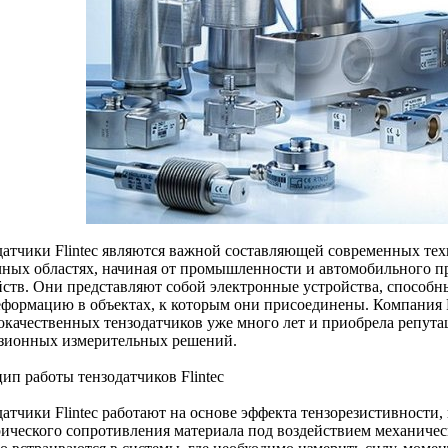
датчики Flintec являются важной составляющей современных тех
чных областях, начиная от промышленности и автомобильного п
йств. Они представляют собой электронные устройства, способн
еформацию в объектах, к которым они присоединены. Компания F
окачественных тензодатчиков уже много лет и приобрела репут
зионных измерительных решений.
ип работы тензодатчиков Flintec
датчики Flintec работают на основе эффекта тензорезистивности
рического сопротивления материала под воздействием механичес