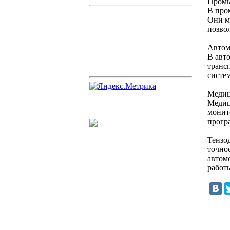
Промы
В про
Они м
позво
Автом
В авт
транс
систе
Медиц
Медици
монит
прогр
Тензо
точно
автом
работы