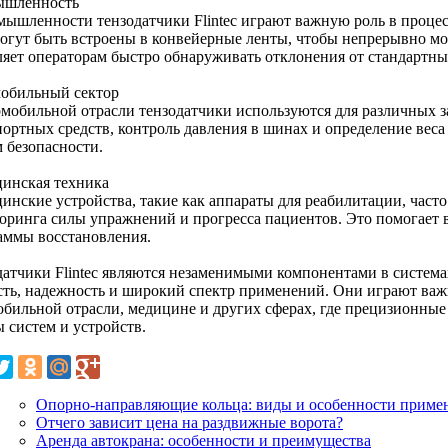
шленность
мышленности тензодатчики Flintec играют важную роль в процес
огут быть встроены в конвейерные ленты, чтобы непрерывно мо
ляет операторам быстро обнаруживать отклонения от стандартны
обильный сектор
омобильной отрасли тензодатчики используются для различных за
портных средств, контроль давления в шинах и определение веса
м безопасности.
инская техника
нские устройства, такие как аппараты для реабилитации, часто 
оринга силы упражнений и прогресса пациентов. Это помогает 
аммы восстановления.
датчики Flintec являются незаменимыми компонентами в система
сть, надежность и широкий спектр применений. Они играют ва
обильной отрасли, медицине и других сферах, где прецизионны
 систем и устройств.
Опорно-направляющие кольца: виды и особенности приме
Отчего зависит цена на раздвижные ворота?
Аренда автокрана: особенности и преимущества