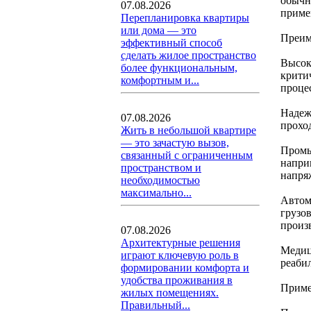
обычн
07.08.2026
приме
Перепланировка квартиры
или дома — это
Преим
эффективный способ
сделать жилое пространство
Высок
более функциональным,
крити
комфортным и...
проце
Надеж
07.08.2026
прохо
Жить в небольшой квартире
— это зачастую вызов,
Промы
связанный с ограниченным
напри
пространством и
напря
необходимостью
максимально...
Автом
грузо
произ
07.08.2026
Архитектурные решения
Медиц
играют ключевую роль в
реаби
формировании комфорта и
удобства проживания в
Приме
жилых помещениях.
Правильный...