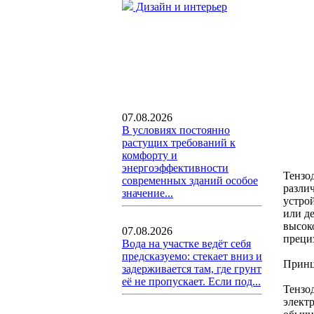
Дизайн и интерьер
07.08.2026
В условиях постоянно
растущих требований к
комфорту и
энергоэффективности
Тензо
современных зданий особое
разли
значение...
устро
или д
высок
07.08.2026
преци
Вода на участке ведёт себя
предсказуемо: стекает вниз и
Принц
задерживается там, где грунт
её не пропускает. Если под...
Тензо
элект