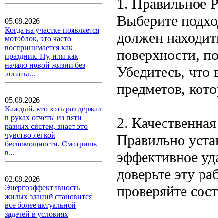
1. Правильное 
Выберите подхо
05.08.2026
Когда на участке появляется
должен находит
мотоблок, это часто
воспринимается как
поверхности, п
праздник. Ну, или как
начало новой жизни без
Убедитесь, что 
лопаты....
предметов, кото
05.08.2026
Каждый, кто хоть раз держал
в руках отчеты из пяти
2. Качественна
разных систем, знает это
чувство легкой
Правильно уста
беспомощности. Смотришь
в...
эффективное уда
доверьте эту ра
02.08.2026
проверяйте сос
Энергоэффективность
жилых зданий становится
все более актуальной
задачей в условиях