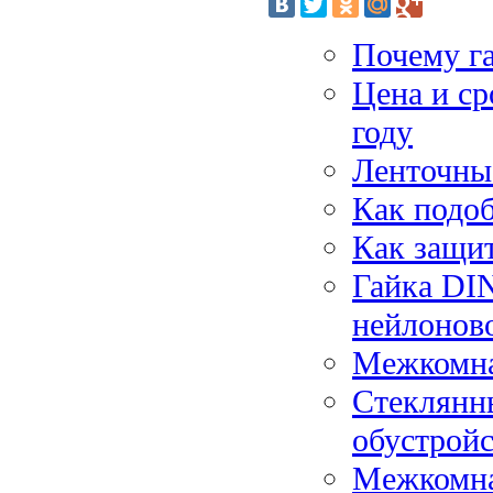
Почему га
Цена и ср
году
Ленточны
Как подоб
Как защи
Гайка DI
нейлоново
Межкомна
Стеклянны
обустрой
Межкомна