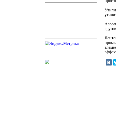
произв
Утили
утили
Аэроп
грузо
Ленто
промы
элеме
эффек