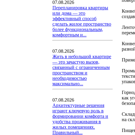
повер
07.08.2026
Перепланировка квартиры
Конве
или дома — это
созда
эффективный способ
сделать жилое пространство
Ленто
более функциональным,
перем
комфортным и...
Конве
разно
07.08.2026
Жить в небольшой квартире
Приме
— это зачастую вызов,
связанный с ограниченным
Промы
пространством и
текст
необходимостью
упако
максимально...
Горно
как у
07.08.2026
безоп
Архитектурные решения
играют ключевую роль в
Склад
формировании комфорта и
на скл
удобства проживания в
жилых помещениях.
Пищев
Правильный...