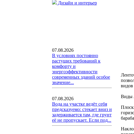
Дизайн и интерьер
07.08.2026
В условиях постоянно
растущих требований к
комфорту и
энергоэффективности
Ленто
современных зданий особое
позво
значение...
видов
Виды 
07.08.2026
Вода на участке ведёт себя
Плоск
предсказуемо: стекает вниз и
гориз
задерживается там, где грунт
бараб
её не пропускает. Если под...
Накло