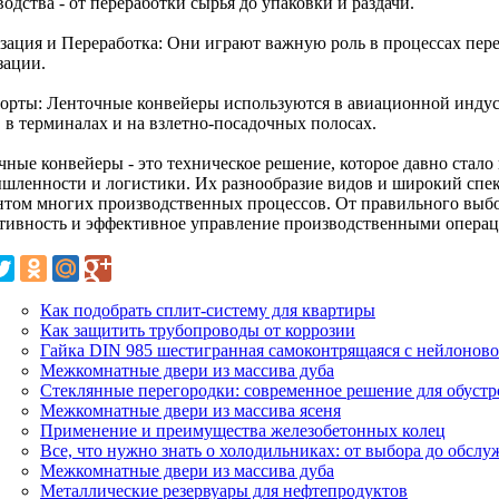
одства - от переработки сырья до упаковки и раздачи.
зация и Переработка: Они играют важную роль в процессах пере
зации.
орты: Ленточные конвейеры используются в авиационной индус
в в терминалах и на взлетно-посадочных полосах.
чные конвейеры - это техническое решение, которое давно стало
шленности и логистики. Их разнообразие видов и широкий спе
нтом многих производственных процессов. От правильного выбо
тивность и эффективное управление производственными операц
Как подобрать сплит-систему для квартиры
Как защитить трубопроводы от коррозии
Гайка DIN 985 шестигранная самоконтрящаяся с нейлоново
Межкомнатные двери из массива дуба
Стеклянные перегородки: современное решение для обуст
Межкомнатные двери из массива ясеня
Применение и преимущества железобетонных колец
Все, что нужно знать о холодильниках: от выбора до обсл
Межкомнатные двери из массива дуба
Металлические резервуары для нефтепродуктов