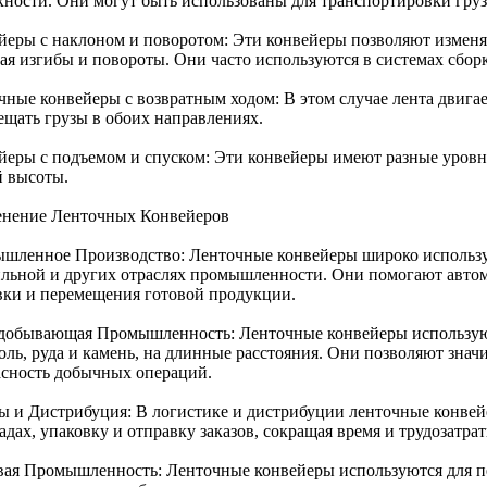
хности. Они могут быть использованы для транспортировки грузо
йеры с наклоном и поворотом: Эти конвейеры позволяют изменя
вая изгибы и повороты. Они часто используются в системах сбор
чные конвейеры с возвратным ходом: В этом случае лента двигае
ещать грузы в обоих направлениях.
йеры с подъемом и спуском: Эти конвейеры имеют разные уровни
й высоты.
нение Ленточных Конвейеров
шленное Производство: Ленточные конвейеры широко использу
ильной и других отраслях промышленности. Они помогают автом
вки и перемещения готовой продукции.
добывающая Промышленность: Ленточные конвейеры используют
голь, руда и камень, на длинные расстояния. Они позволяют зна
асность добычных операций.
ы и Дистрибуция: В логистике и дистрибуции ленточные конве
адах, упаковку и отправку заказов, сокращая время и трудозатрат
ая Промышленность: Ленточные конвейеры используются для пе