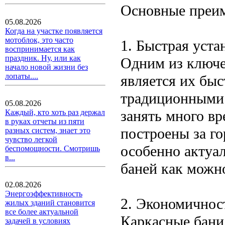
Основные преи
05.08.2026
Когда на участке появляется
мотоблок, это часто
1. Быстрая уста
воспринимается как
праздник. Ну, или как
Одним из ключе
начало новой жизни без
лопаты....
является их быс
традиционными 
05.08.2026
занять много вр
Каждый, кто хоть раз держал
в руках отчеты из пяти
построены за го
разных систем, знает это
чувство легкой
особенно актуал
беспомощности. Смотришь
в...
баней как можно
02.08.2026
Энергоэффективность
2. Экономичнос
жилых зданий становится
все более актуальной
Каркасные бани
задачей в условиях